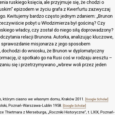
ia ruskiego księcia, ale przyjmuje się, że chodzi o
ruskim” epizodem w życiu grafa z Kwerfurtu zazwyczaj
go. Kwitujemy bardzo często jednym zdaniem: „Brunon
rzeczywiście pobyt u Włodzimierza był gościną? Czy
uskiego władcy, czy został do niego siłą doprowadzony?
dczytania relacji Brunona. Autorka, analizując kluczowe,
c sprawozdanie misjonarza z jego sposobem
, dochodzi do wniosku, że Brunon w dyplomatyczny
rmację, iż spotkało go na Rusi coś w rodzaju aresztu –
aniu się i przetrzymywano „wbrew woli przez jeden
ych, którym ciasno we własnym domu, Kraków 2011.
[Google Scholar]
polski, Poznań-Warszawa-Lublin 1958.
[Google Scholar]
nice Thietmara z Merseburga, „Roczniki Historyczne”, t. LXIX, Poznań-