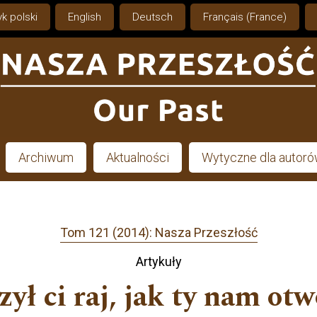
k polski
English
Deutsch
Français (France)
Archiwum
Aktualności
Wytyczne dla autor
Tom 121 (2014): Nasza Przeszłość
Artykuły
ył ci raj, jak ty nam otw