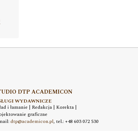
ć
TUDIO DTP ACADEMICON
SŁUGI WYDAWNICZE
ład i łamanie | Redakcja | Korekta |
ojektowanie graficzne
mail:
dtp@academicon.pl
, tel.: +48 603 072 530