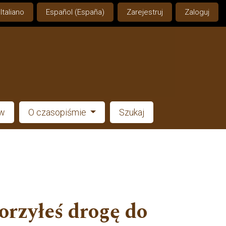
Italiano
Español (España)
Zarejestruj
Zaloguj
ów
O czasopiśmie
Szukaj
orzyłeś drogę do