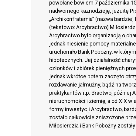
powołane bowiem 7 października 15
nadwornego kaznodzieję, jezuitę Pi
„Archikonfraternia” (nazwa bardziej 
(tekstowo: Arcybractwo) Miłosierdz
Arcybractwo było organizacją o cha
jednak niesienie pomocy materialnej
uruchomiło Bank Pobożny, w który
hipotecznych. Jej działalność char
członków i zbiórek pieniężnych pro
jednak wkrótce potem zaczęto otrz
rozdawanie jałmużny, bądź na tworze
praktykantów itp. Bractwo, później 
nieruchomości i ziemię, a od XIX wiek
formy inwestycji Arcybractwo, bard
zostało całkowicie zniszczone prze
Miłosierdzia i Bank Pobożny został