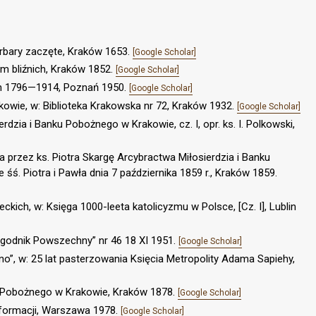
arbary zaczęte, Kraków 1653.
[Google Scholar]
iom bliźnich, Kraków 1852.
[Google Scholar]
ch 1796—1914, Poznań 1950.
[Google Scholar]
wie, w: Biblioteka Krakowska nr 72, Kraków 1932.
[Google Scholar]
zia i Banku Pobożnego w Krakowie, cz. I, opr. ks. I. Polkowski,
a przez ks. Piotra Skargę Arcybractwa Miłosierdzia i Banku
śś. Piotra i Pawła dnia 7 października 1859 r., Kraków 1859.
kich, w: Księga 1000-leeta katolicyzmu w Polsce, [Cz. I], Lublin
Tygodnik Powszechny” nr 46 18 XI 1951.
[Google Scholar]
o”, w: 25 lat pasterzowania Księcia Metropolity Adama Sapiehy,
u Pobożnego w Krakowie, Kraków 1878.
[Google Scholar]
reformacji, Warszawa 1978.
[Google Scholar]