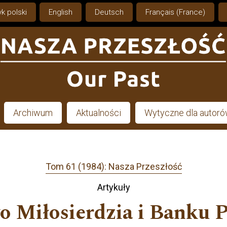
k polski
English
Deutsch
Français (France)
Archiwum
Aktualności
Wytyczne dla autor
Tom 61 (1984): Nasza Przeszłość
Artykuły
o Miłosierdzia i Banku 