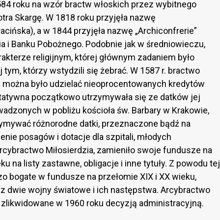
84 roku na wzór bractw włoskich przez wybitnego
otra Skargę. W 1818 roku przyjęła nazwę
łacińska), a w 1844 przyjęła nazwę „Archiconfrerie”
ia i Banku Pobożnego. Podobnie jak w średniowieczu,
rakterze religijnym, której głównym zadaniem było
 tym, którzy wstydzili się żebrać. W 1587 r. bractwo
m można było udzielać nieoprocentowanych kredytów
ytatywna początkowo utrzymywała się ze datków jej
wadzonych w pobliżu kościoła św. Barbary w Krakowie,
ymywać różnorodne datki, przeznaczone bądź na
nie posagów i dotacje dla szpitali, młodych
Arcybractwo Miłosierdzia, zamieniło swoje fundusze na
u na listy zastawne, obligacje i inne tytuły. Z powodu tej
zo bogate w fundusze na przełomie XIX i XX wieku,
z dwie wojny światowe i ich następstwa. Arcybractwo
y zlikwidowane w 1960 roku decyzją administracyjną.