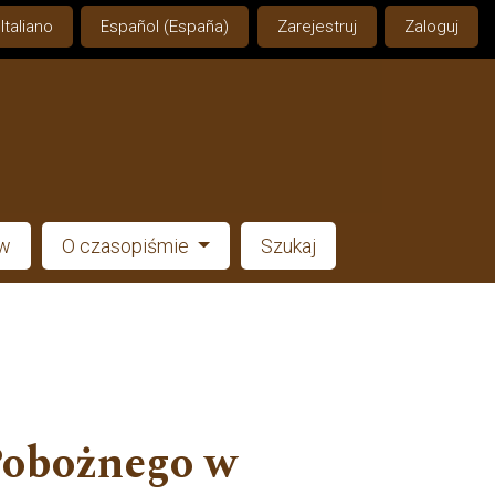
Italiano
Español (España)
Zarejestruj
Zaloguj
ów
O czasopiśmie
Szukaj
Pobożnego w