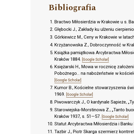
Bibliografia
Bractwo Miłosierdzia w Krakowie u s. B
Głębocki J., Zakłady ku ulżeniu cierpien
Górkiewicz M., Ceny w Krakowie w lata
Krzyżanowska Z., Dobroczynność w Krako
Książka pamiątkowa Arcybractwa Miłosierd
Kraków 1884.
[Google Scholar]
Księżarski H., Mowa w rocznicę założeni
Pobożnego... na nabożeństwie w kościele 
[Google Scholar]
Kumor B., Kościelne stowarzyszenia świec
1969.
[Google Scholar]
Piwowarczyk J., O kardynale Sapieże, „
Starowiejska-Morstinowa Z., „Tanto buon
Kraków 1937, s. 51—57.
[Google Scholar]
Statut Arcybractwa Miłosierdzia i Bank
Tazbir J., Piotr Skarga szermierz kontr