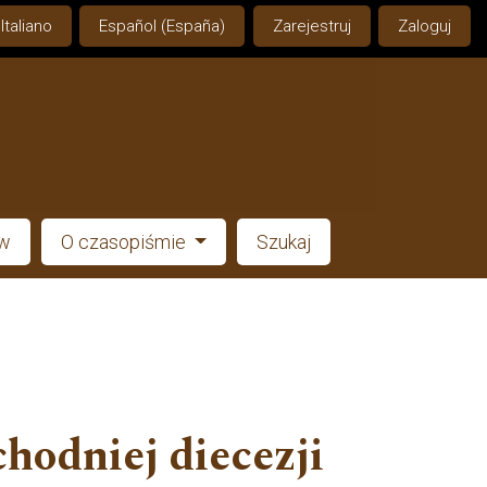
Italiano
Español (España)
Zarejestruj
Zaloguj
ów
O czasopiśmie
Szukaj
chodniej diecezji