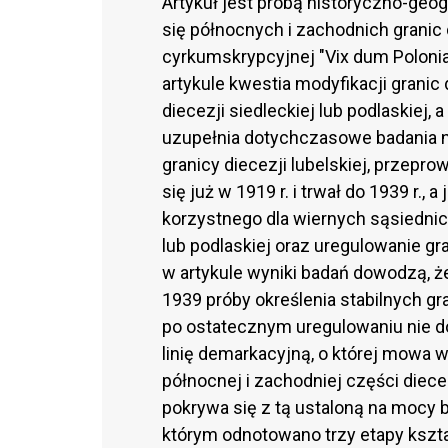
Artykuł jest próbą historyczno-geo
się północnych i zachodnich granic 
cyrkumskrypcyjnej "Vix dum Polonia
artykule kwestia modyfikacji granic 
diecezji siedleckiej lub podlaskiej, 
uzupełnia dotychczasowe badania na
granicy diecezji lubelskiej, przepro
się już w 1919 r. i trwał do 1939 r.
korzystnego dla wiernych sąsiednich 
lub podlaskiej oraz uregulowanie g
w artykule wyniki badań dowodzą, 
1939 próby określenia stabilnych gr
po ostatecznym uregulowaniu nie do
linię demarkacyjną, o której mowa w
północnej i zachodniej części diecez
pokrywa się z tą ustaloną na mocy bu
którym odnotowano trzy etapy kształt