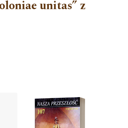
oloniae unitas” z
Cover image