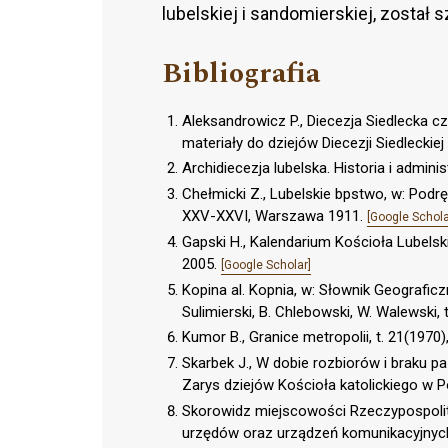
lubelskiej i sandomierskiej, został
Bibliografia
Aleksandrowicz P., Diecezja Siedlecka cz
materiały do dziejów Diecezji Siedleckiej 
Archidiecezja lubelska. Historia i adminis
Chełmicki Z., Lubelskie bpstwo, w: Podręcz
XXV-XXVI, Warszawa 1911.
[Google Schola
Gapski H., Kalendarium Kościoła Lubelskieg
2005.
[Google Scholar]
Kopina al. Kopnia, w: Słownik Geograficz
Sulimierski, B. Chlebowski, W. Walewski,
Kumor B., Granice metropolii, t. 21(1970),
Skarbek J., W dobie rozbiorów i braku pa
Zarys dziejów Kościoła katolickiego w 
Skorowidz miejscowości Rzeczypospolite
urzędów oraz urządzeń komunikacyjnych,