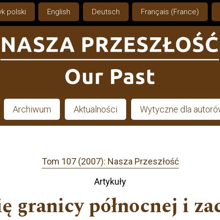
k polski
English
Deutsch
Français (France)
Archiwum
Aktualności
Wytyczne dla autor
Tom 107 (2007): Nasza Przeszłość
Artykuły
ę granicy północnej i za