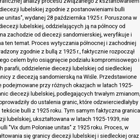
graficznej analizy procesu związanego z kształtowaniem
diecezji lubelskiej zgodnie z postanowieniami bulli
e unitas", wydanej 28 października 1925 r. Poruszona w
diecezji lubelskiej, oddzielających ją na północy od
a na zachodzie od diecezji sandomierskiej, weryfikuje i
 ten temat. Proces wytyczania północnej i zachodniej
wadzony zgodnie z bullą z 1925 r., faktycznie rozpoczął
, a jego celem było osiągnięcie podziału kompromisowego i
parafii, oddzielenie diecezji lubelskiej od siedleckiej
ranicy z diecezją sandomierską na Wiśle. Przedstawione
że podejmowane przy różnych okazjach w latach 1925-
anic diecezji lubelskiej, podlegających trwałym zmianom
prowadziły do ustalenia granic, które odzwierciedlałyby
 tekście bulli z 1925 roku. Tym samym faktyczna granica
ji lubelskiej, ukształtowana w latach 1925-1939, nie
lli "Vix dum Poloniae unitas" z 1925 roku. Proces, w
owania się granicy diecezji lubelskiej i siedleckiej oraz