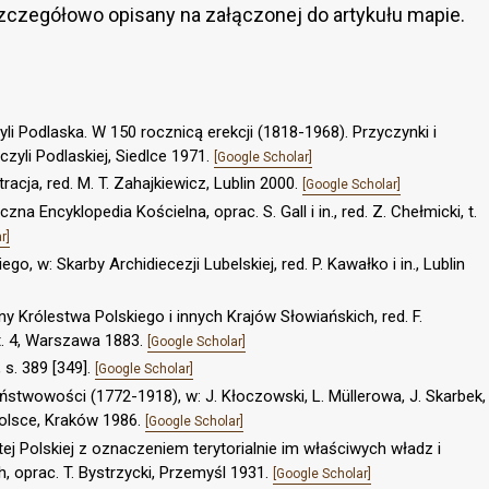
 szczegółowo opisany na załączonej do artykułu mapie.
yli Podlaska. W 150 rocznicą erekcji (1818-1968). Przyczynki i
czyli Podlaskiej, Siedlce 1971.
[Google Scholar]
tracja, red. M. T. Zahajkiewicz, Lublin 2000.
[Google Scholar]
na Encyklopedia Kościelna, oprac. S. Gall i in., red. Z. Chełmicki, t.
r]
o, w: Skarby Archidiecezji Lubelskiej, red. P. Kawałko i in., Lublin
ny Królestwa Polskiego i innych Krajów Słowiańskich, red. F.
 t. 4, Warszawa 1883.
[Google Scholar]
 s. 389 [349].
[Google Scholar]
ństwowości (1772-1918), w: J. Kłoczowski, L. Müllerowa, J. Skarbek,
Polsce, Kraków 1986.
[Google Scholar]
j Polskiej z oznaczeniem terytorialnie im właściwych władz i
 oprac. T. Bystrzycki, Przemyśl 1931.
[Google Scholar]