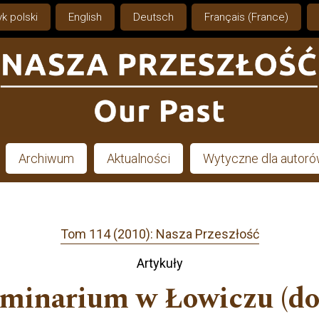
k polski
English
Deutsch
Français (France)
Archiwum
Aktualności
Wytyczne dla autor
Tom 114 (2010): Nasza Przeszłość
Artykuły
minarium w Łowiczu (do 