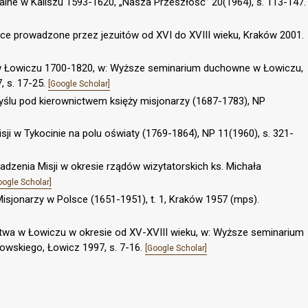
jalne w Kaliszu 1593-1620, „Nasza Przeszłość” 20(1964), s. 113-147.
lsce prowadzone przez jezuitów od XVI do XVIII wieku, Kraków 2001.
w Łowiczu 1700-1820, w: Wyższe seminarium duchowne w Łowiczu,
, s. 17-25.
[Google Scholar]
yślu pod kierownictwem księży misjonarzy (1687-1783), NP
sji w Tykocinie na polu oświaty (1769-1864), NP 11(1960), s. 321-
madzenia Misji w okresie rządów wizytatorskich ks. Michała
oogle Scholar]
Misjonarzy w Polsce (1651-1951), t. 1, Kraków 1957 (mps).
stwa w Łowiczu w okresie od XV-XVIII wieku, w: Wyższe seminarium
owskiego, Łowicz 1997, s. 7-16.
[Google Scholar]