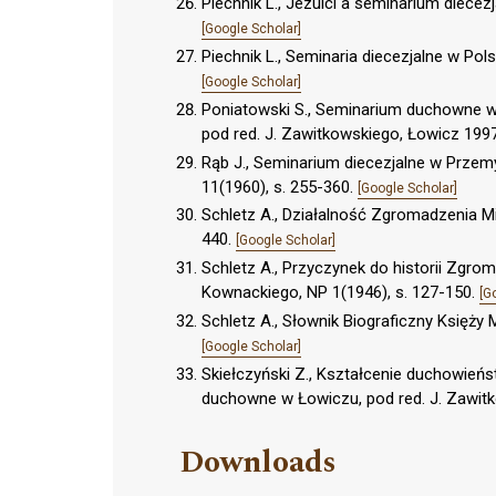
Piechnik L., Jezuici a seminarium diecez
[Google Scholar]
Piechnik L., Seminaria diecezjalne w Po
[Google Scholar]
Poniatowski S., Seminarium duchowne 
pod red. J. Zawitkowskiego, Łowicz 1997
Rąb J., Seminarium diecezjalne w Przem
11(1960), s. 255-360.
[Google Scholar]
Schletz A., Działalność Zgromadzenia Mi
440.
[Google Scholar]
Schletz A., Przyczynek do historii Zgro
Kownackiego, NP 1(1946), s. 127-150.
[G
Schletz A., Słownik Biograficzny Księży 
[Google Scholar]
Skiełczyński Z., Kształcenie duchowień
duchowne w Łowiczu, pod red. J. Zawitk
Downloads