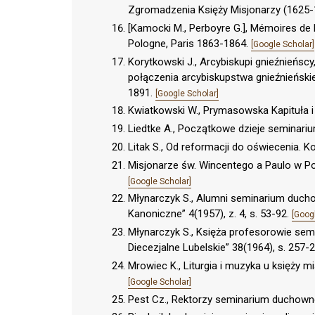
Zgromadzenia Księży Misjonarzy (1625-1
[Kamocki M., Perboyre G.], Mémoires de l
Pologne, Paris 1863-1864.
[Google Scholar]
Korytkowski J., Arcybiskupi gnieźnieńscy
połączenia arcybiskupstwa gnieźnieński
1891.
[Google Scholar]
Kwiatkowski W., Prymasowska Kapituła 
Liedtke A., Początkowe dzieje seminari
Litak S., Od reformacji do oświecenia. K
Misjonarze św. Wincentego a Paulo w Pol
[Google Scholar]
Młynarczyk S., Alumni seminarium duch
Kanoniczne” 4(1957), z. 4, s. 53-92.
[Goog
Młynarczyk S., Księża profesorowie sem
Diecezjalne Lubelskie” 38(1964), s. 257-
Mrowiec K., Liturgia i muzyka u księży m
[Google Scholar]
Pest Cz., Rektorzy seminarium duchown