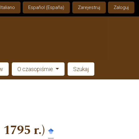
Italiano
Español (España)
Zarejestruj
Zaloguj
ów
O czasopiśmie
Szukaj
1795 r.)