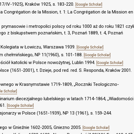
7/IV-1925), Kraków 1925, s. 183-220.
[Google Scholar]
a Congrégation de la Mission, t. 1: La Congrégation de la Mission en
, prymasowie i metropolici polscy od roku 1000 aż do roku 1821 czyl
ego z biskupstwem poznańskim, t. 3, Poznań 1889, t. 4, Poznań
i Kolegiata w Łowiczu, Warszawa 1939.
[Google Scholar]
um chełmińskiego, NP 11(1960), s. 101-188.
[Google Scholar]
ościół katolicki w Polsce nowożytnej, Lublin 1994.
[Google Scholar]
sce (1651-2001), t. Dzieje, pod red. red. S. Responda, Kraków 2001.
ownego w Krasnymstawie 1719-1809, „Roczniki Teologiczno-
le Scholar]
inarium diecezjalnego lubelskiego w latach 1714-1864, „Wiadomości
261.
[Google Scholar]
isjonarzy w Polsce (1651-1939), NP 13 (1961), s. 159-244.
ego w Gnieźnie 1602-2005, Gniezno 2005.
[Google Scholar]