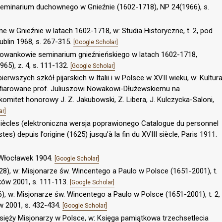
seminarium duchownego w Gnieźnie (1602-1718), NP 24(1966), s.
w Gnieźnie w latach 1602-1718, w: Studia Historyczne, t. 2, pod
ublin 1968, s. 267-315.
[Google Scholar]
owankowie seminarium gnieźnieńskiego w latach 1602-1718,
65), z. 4, s. 111-132.
[Google Scholar]
erwszych szkół pijarskich w Italii i w Polsce w XVII wieku, w: Kultur
ce ofiarowane prof. Juliuszowi Nowakowi-Dłużewskiemu na
komitet honorowy J. Z. Jakubowski, Z. Libera, J. Kulczycka-Saloni,
ar]
siècles (elektroniczna wersja poprawionego Catalogue du personnel
es) depuis l’origine (1625) jusqu’à la fin du XVIII siècle, Paris 1911.
 Włocławek 1904.
[Google Scholar]
28), w: Misjonarze św. Wincentego a Paulo w Polsce (1651-2001), t.
raków 2001, s. 111-113.
[Google Scholar]
6), w: Misjonarze św. Wincentego a Paulo w Polsce (1651-2001), t. 2,
ów 2001, s. 432-434.
[Google Scholar]
ięży Misjonarzy w Polsce, w: Księga pamiątkowa trzechsetlecia