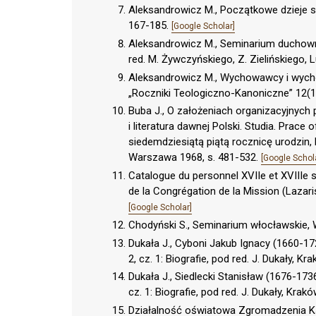
Aleksandrowicz M., Początkowe dzieje 
167-185.
[Google Scholar]
Aleksandrowicz M., Seminarium duchowne 
red. M. Żywczyńskiego, Z. Zielińskiego, L
Aleksandrowicz M., Wychowawcy i wych
„Roczniki Teologiczno-Kanoniczne” 12(19
Buba J., O założeniach organizacyjnych pi
i literatura dawnej Polski. Studia. Pra
siedemdziesiątą piątą rocznicę urodzin, 
Warszawa 1968, s. 481-532.
[Google Schol
Catalogue du personnel XVIIe et XVIIIe 
de la Congrégation de la Mission (Lazarist
[Google Scholar]
Chodyński S., Seminarium włocławskie,
Dukała J., Cyboni Jakub Ignacy (1660-17
2, cz. 1: Biografie, pod red. J. Dukały, K
Dukała J., Siedlecki Stanisław (1676-173
cz. 1: Biografie, pod red. J. Dukały, Krak
Działalność oświatowa Zgromadzenia Ks