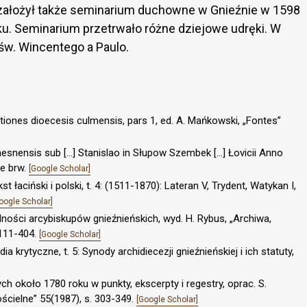
założył także seminarium duchowne w Gnieźnie w 1598
oku. Seminarium przetrwało różne dziejowe udręki. W
 św. Wincentego a Paulo.
iones dioecesis culmensis, pars 1, ed. A. Mańkowski, „Fontes”
esnensis sub […] Stanislao in Słupow Szembek […] Łovicii Anno
e brw.
[Google Scholar]
ciński i polski, t. 4: (1511-1870): Lateran V, Trydent, Watykan I,
oogle Scholar]
lności arcybiskupów gnieźnieńskich, wyd. H. Rybus, „Archiwa,
 111-404.
[Google Scholar]
dia krytyczne, t. 5: Synody archidiecezji gnieźnieńskiej i ich statuty,
 około 1780 roku w punkty, ekscerpty i regestry, oprac. S.
ościelne” 55(1987), s. 303-349.
[Google Scholar]