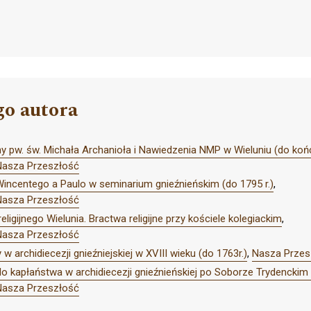
go autora
ny pw. św. Michała Archanioła i Nawiedzenia NMP w Wieluniu (do końc
Nasza Przeszłość
Wincentego a Paulo w seminarium gnieźnieńskim (do 1795 r.)
,
Nasza Przeszłość
eligijnego Wielunia. Bractwa religijne przy kościele kolegiackim
,
Nasza Przeszłość
w archidiecezji gnieźniejskiej w XVIII wieku (do 1763r.)
,
Nasza Przes
o kapłaństwa w archidiecezji gnieźnieńskiej po Soborze Trydenckim
Nasza Przeszłość