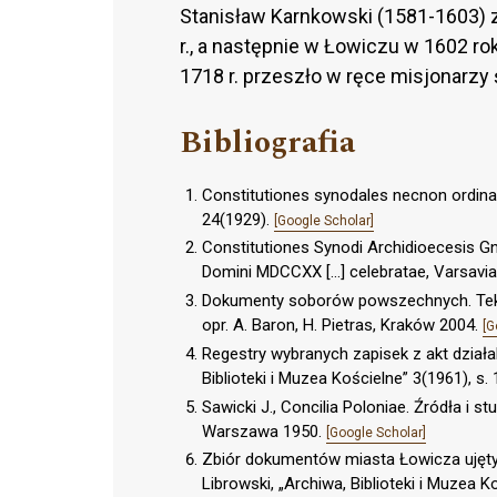
Stanisław Karnkowski (1581-1603) 
r., a następnie w Łowiczu w 1602 r
1718 r. przeszło w ręce misjonarzy
Bibliografia
Constitutiones synodales necnon ordinat
24(1929).
[Google Scholar]
Constitutiones Synodi Archidioecesis Gn
Domini MDCCXX […] celebratae, Varsavia
Dokumenty soborów powszechnych. Tekst ła
opr. A. Baron, H. Pietras, Kraków 2004.
[G
Regestry wybranych zapisek z akt działa
Biblioteki i Muzea Kościelne” 3(1961), s.
Sawicki J., Concilia Poloniae. Źródła i stu
Warszawa 1950.
[Google Scholar]
Zbiór dokumentów miasta Łowicza ujętych
Librowski, „Archiwa, Biblioteki i Muzea K