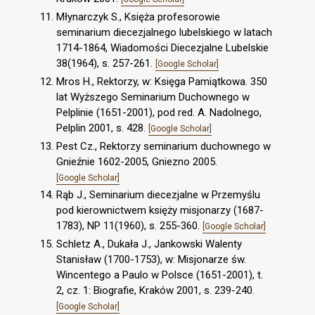
Młynarczyk S., Księża profesorowie
seminarium diecezjalnego lubelskiego w latach
1714-1864, Wiadomości Diecezjalne Lubelskie
38(1964), s. 257-261.
[Google Scholar]
Mros H., Rektorzy, w: Księga Pamiątkowa. 350
lat Wyższego Seminarium Duchownego w
Pelplinie (1651-2001), pod red. A. Nadolnego,
Pelplin 2001, s. 428.
[Google Scholar]
Pest Cz., Rektorzy seminarium duchownego w
Gnieźnie 1602-2005, Gniezno 2005.
[Google Scholar]
Rąb J., Seminarium diecezjalne w Przemyślu
pod kierownictwem księży misjonarzy (1687-
1783), NP 11(1960), s. 255-360.
[Google Scholar]
Schletz A., Dukała J., Jankowski Walenty
Stanisław (1700-1753), w: Misjonarze św.
Wincentego a Paulo w Polsce (1651-2001), t.
2, cz. 1: Biografie, Kraków 2001, s. 239-240.
[Google Scholar]