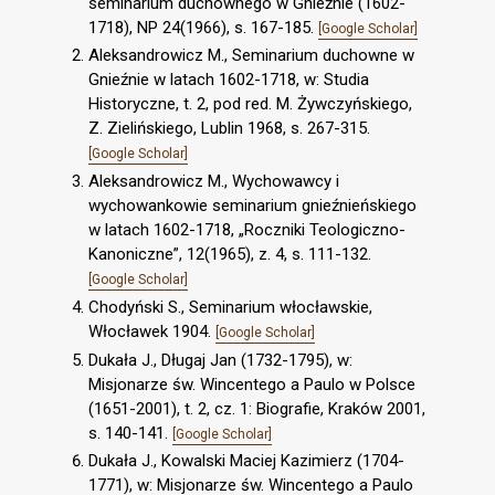
seminarium duchownego w Gnieźnie (1602-
1718), NP 24(1966), s. 167-185.
[Google Scholar]
Aleksandrowicz M., Seminarium duchowne w
Gnieźnie w latach 1602-1718, w: Studia
Historyczne, t. 2, pod red. M. Żywczyńskiego,
Z. Zielińskiego, Lublin 1968, s. 267-315.
[Google Scholar]
Aleksandrowicz M., Wychowawcy i
wychowankowie seminarium gnieźnieńskiego
w latach 1602-1718, „Roczniki Teologiczno-
Kanoniczne”, 12(1965), z. 4, s. 111-132.
[Google Scholar]
Chodyński S., Seminarium włocławskie,
Włocławek 1904.
[Google Scholar]
Dukała J., Długaj Jan (1732-1795), w:
Misjonarze św. Wincentego a Paulo w Polsce
(1651-2001), t. 2, cz. 1: Biografie, Kraków 2001,
s. 140-141.
[Google Scholar]
Dukała J., Kowalski Maciej Kazimierz (1704-
1771), w: Misjonarze św. Wincentego a Paulo