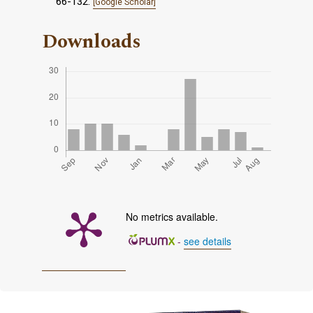
66-132.
[Google Scholar]
Downloads
No metrics available.
-
see details
Cover image