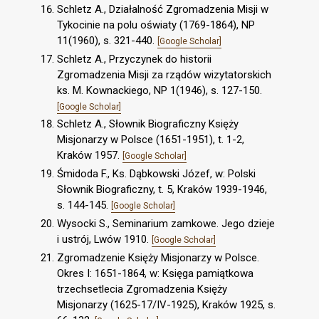
Schletz A., Działalność Zgromadzenia Misji w
Tykocinie na polu oświaty (1769-1864), NP
11(1960), s. 321-440.
[Google Scholar]
Schletz A., Przyczynek do historii
Zgromadzenia Misji za rządów wizytatorskich
ks. M. Kownackiego, NP 1(1946), s. 127-150.
[Google Scholar]
Schletz A., Słownik Biograficzny Księży
Misjonarzy w Polsce (1651-1951), t. 1-2,
Kraków 1957.
[Google Scholar]
Śmidoda F., Ks. Dąbkowski Józef, w: Polski
Słownik Biograficzny, t. 5, Kraków 1939-1946,
s. 144-145.
[Google Scholar]
Wysocki S., Seminarium zamkowe. Jego dzieje
i ustrój, Lwów 1910.
[Google Scholar]
Zgromadzenie Księży Misjonarzy w Polsce.
Okres I: 1651-1864, w: Księga pamiątkowa
trzechsetlecia Zgromadzenia Księży
Misjonarzy (1625-17/IV-1925), Kraków 1925, s.