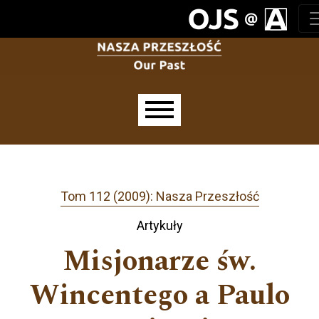
Przejdź do głównego menu
Przejdź do sekcji głównej
Przejdź do stopki
Main menu
Tom 112 (2009): Nasza Przeszłość
Artykuły
Misjonarze św.
Wincentego a Paulo