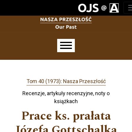
Przejdź do głównego menu
Przejdź do sekcji głównej
Przejdź do stopki
Main menu
Tom 40 (1973): Nasza Przeszłość
Recenzje, artykuły recenzyjne, noty o
książkach
Prace ks. prałata
Józefa Gottschalka