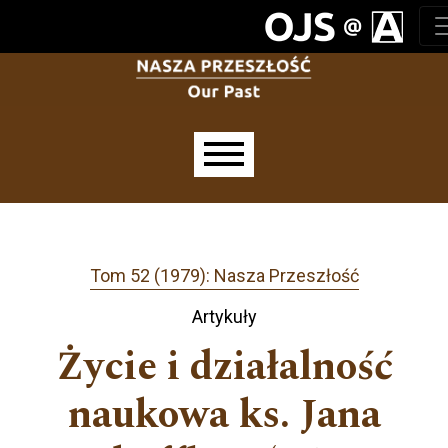
Przejdź do głównego menu
Przejdź do sekcji głównej
Przejdź do stopki
Main menu
Tom 52 (1979): Nasza Przeszłość
Artykuły
Życie i działalność
naukowa ks. Jana