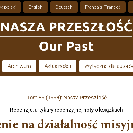
k polski
English
Deutsch
Français (France)
Archiwum
Aktualności
Wytyczne dla autor
Tom 89 (1998): Nasza Przeszłość
Recenzje, artykuły recenzyjne, noty o książkach
nie na działalność misy