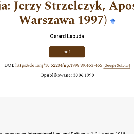
a: Jerzy Strzelczyk, Apo
Warszawa 1997)
Gerard Labuda
pdf
DOI:
https://doi.org/10.52204/np.1998.89.453-465
[Google Scholar]
Opublikowane: 30.06.1998
ne, concerning International Law and Politics, t. 1-2, London 1965.