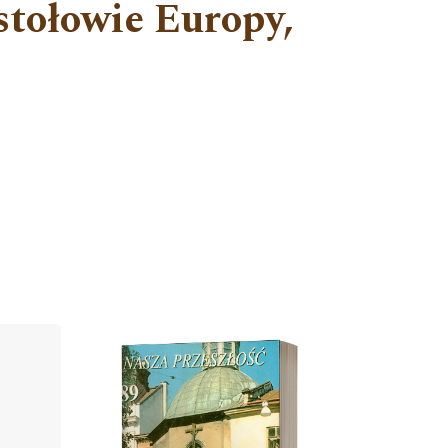
stołowie Europy,
Cover image