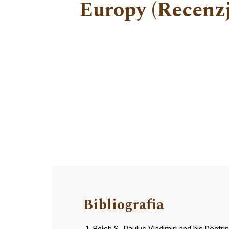
Europy (Recenzj
Bibliografia
Bełch S., Paulus Vladimiri and his Doctri