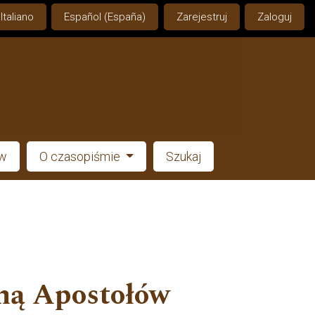
Italiano
Español (España)
Zarejestruj
Zaloguj
ów
O czasopiśmie
Szukaj
jną Apostołów