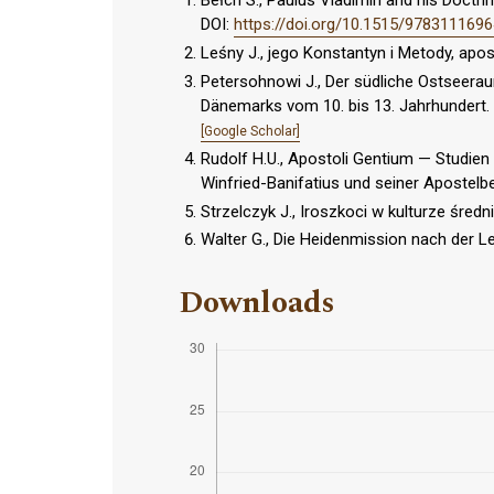
DOI:
https://doi.org/10.1515/978311169
Leśny J., jego Konstantyn i Metody, apos
Petersohnowi J., Der südliche Ostseeraum
Dänemarks vom 10. bis 13. Jahrhundert. 
[Google Scholar]
Rudolf H.U., Apostoli Gentium — Studie
Winfried-Banifatius und seiner Apostel
Strzelczyk J., Iroszkoci w kulturze śre
Walter G., Die Heidenmission nach der L
Downloads