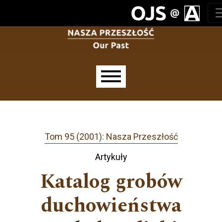
Przejdź do głównego menu
Przejdź do sekcji głównej
Przejdź do stopki
Main menu
Tom 95 (2001): Nasza Przeszłość
Artykuły
Katalog grobów
duchowieństwa