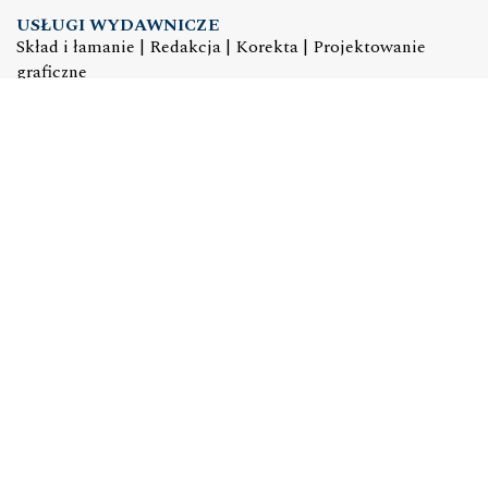
USŁUGI WYDAWNICZE
Skład i łamanie | Redakcja | Korekta | Projektowanie
graficzne
e-mail:
dtp@academicon.pl
, tel.: +48 603 072 530