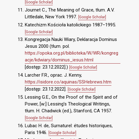
[Google Scholar]
Journet C., The Meaning of Grace, tłum. A.V.
Littledale, New York 1997.
[Google Scholar]
Katechizm Kościoła katolickiego 1987–1995.
[Google Scholar]
Kongregacja Nauki Wiary, Deklaracja Dominus
Jesus 2000 (tłum. pol.
https://opoka.org.pl/biblioteka/W/WR/kongreg
acje/kdwiary/dominus_iesus.html
[dostęp: 23.12.2022].)
[Google Scholar]
Larcher F.R., oprac. J. Kenny,
https://isidore.co/aquinas/SSHebrews.htm
[dostęp: 23.12.2022].
[Google Scholar]
Lessing G.E., On the Proof of the Spirit and of
Power, [w:] Lessing’s Theological Writings,
tłum. H. Chadwick (ed.), Stanford, CA 1957.
[Google Scholar]
Lubac H. de, Surnaturel: études historiques,
Paris 1946.
[Google Scholar]