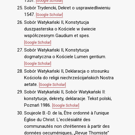
1551.
[Google Scholar]
Sobór Trydencki, Dekret o usprawiedliwieniu
1547.
[Google Scholar]
Sobór Watykański II, Konstytucja
duszpasterska o Kościele w świecie
współczesnym Gaudium et spes.
[Google Scholar]
Sobór Watykański II, Konstytucja
dogmatyczna o Kościele Lumen gentium.
[Google Scholar]
Sobór Watykański II, Deklaracja o stosunku
Kościoła do religii niechrześcijańskich Nostra
aetate.
[Google Scholar]
Sobór Watykański II, Sobór Watykański II:
konstytucje, dekrety, deklaracje. Tekst polski,
Poznań 1986.
[Google Scholar]
Soujeole B.-D. de la, Être ordonné à l’unique
Église du Christ. L’ecclésialité des
communautés non chrétiennes à partir des
données oecuméniques, „Revue Thomiste”