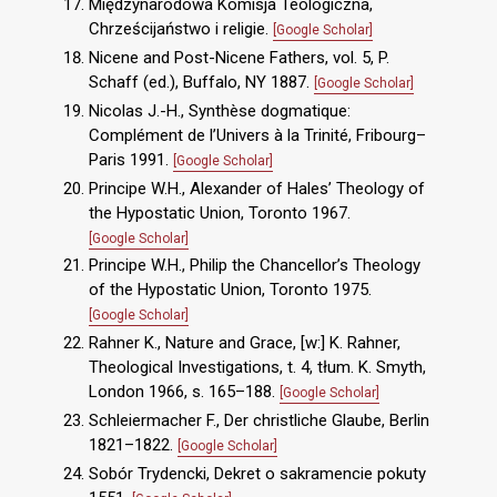
Międzynarodowa Komisja Teologiczna,
Chrześcijaństwo i religie.
[Google Scholar]
Nicene and Post-Nicene Fathers, vol. 5, P.
Schaff (ed.), Buffalo, NY 1887.
[Google Scholar]
Nicolas J.-H., Synthèse dogmatique:
Complément de l’Univers à la Trinité, Fribourg–
Paris 1991.
[Google Scholar]
Principe W.H., Alexander of Hales’ Theology of
the Hypostatic Union, Toronto 1967.
[Google Scholar]
Principe W.H., Philip the Chancellor’s Theology
of the Hypostatic Union, Toronto 1975.
[Google Scholar]
Rahner K., Nature and Grace, [w:] K. Rahner,
Theological Investigations, t. 4, tłum. K. Smyth,
London 1966, s. 165–188.
[Google Scholar]
Schleiermacher F., Der christliche Glaube, Berlin
1821–1822.
[Google Scholar]
Sobór Trydencki, Dekret o sakramencie pokuty