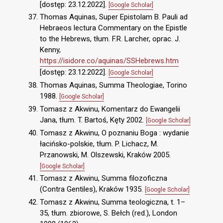
[dostęp: 23.12.2022].
[Google Scholar]
Thomas Aquinas, Super Epistolam B. Pauli ad
Hebraeos lectura Commentary on the Epistle
to the Hebrews, tłum. F.R. Larcher, oprac. J.
Kenny,
https://isidore.co/aquinas/SSHebrews.htm
[dostęp: 23.12.2022].
[Google Scholar]
Thomas Aquinas, Summa Theologiae, Torino
1988.
[Google Scholar]
Tomasz z Akwinu, Komentarz do Ewangelii
Jana, tłum. T. Bartoś, Kęty 2002.
[Google Scholar]
Tomasz z Akwinu, O poznaniu Boga : wydanie
łacińsko-polskie, tłum. P. Lichacz, M.
Przanowski, M. Olszewski, Kraków 2005.
[Google Scholar]
Tomasz z Akwinu, Summa filozoficzna
(Contra Gentiles), Kraków 1935.
[Google Scholar]
Tomasz z Akwinu, Summa teologiczna, t. 1–
35, tłum. zbiorowe, S. Bełch (red.), London