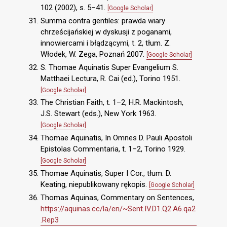
102 (2002), s. 5–41.
[Google Scholar]
Summa contra gentiles: prawda wiary
chrześcijańskiej w dyskusji z poganami,
innowiercami i błądzącymi, t. 2, tłum. Z.
Włodek, W. Zega, Poznań 2007.
[Google Scholar]
S. Thomae Aquinatis Super Evangelium S.
Matthaei Lectura, R. Cai (ed.), Torino 1951.
[Google Scholar]
The Christian Faith, t. 1–2, H.R. Mackintosh,
J.S. Stewart (eds.), New York 1963.
[Google Scholar]
Thomae Aquinatis, In Omnes D. Pauli Apostoli
Epistolas Commentaria, t. 1–2, Torino 1929.
[Google Scholar]
Thomae Aquinatis, Super I Cor., tłum. D.
Keating, niepublikowany rękopis.
[Google Scholar]
Thomas Aquinas, Commentary on Sentences,
https://aquinas.cc/la/en/~Sent.IV.D1.Q2.A6.qa2
.Rep3