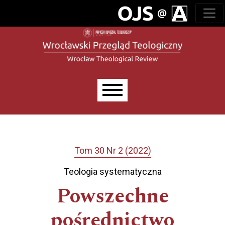
Przejdź do głównego menu
Przejdź do sekcji głównej
Przejdź do stopki
Main menu
Tom 30 Nr 2 (2022)
Teologia systematyczna
Powszechne
pośrednictwo