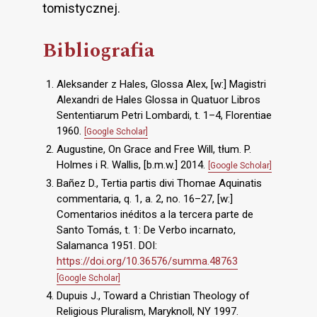
tomistycznej.
Bibliografia
Aleksander z Hales, Glossa Alex, [w:] Magistri
Alexandri de Hales Glossa in Quatuor Libros
Sententiarum Petri Lombardi, t. 1–4, Florentiae
1960.
[Google Scholar]
Augustine, On Grace and Free Will, tłum. P.
Holmes i R. Wallis, [b.m.w.] 2014.
[Google Scholar]
Bañez D., Tertia partis divi Thomae Aquinatis
commentaria, q. 1, a. 2, no. 16–27, [w:]
Comentarios inéditos a la tercera parte de
Santo Tomás, t. 1: De Verbo incarnato,
Salamanca 1951. DOI:
https://doi.org/10.36576/summa.48763
[Google Scholar]
Dupuis J., Toward a Christian Theology of
Religious Pluralism, Maryknoll, NY 1997.