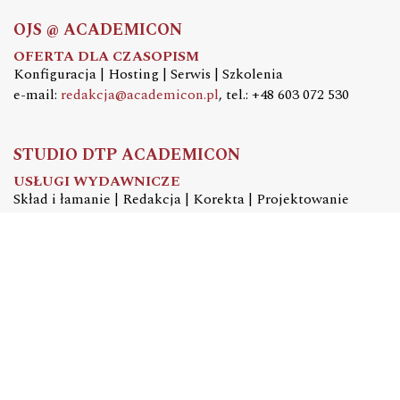
OJS @ ACADEMICON
OFERTA DLA CZASOPISM
Konfiguracja | Hosting | Serwis | Szkolenia
e-mail:
redakcja@academicon.pl
, tel.: +48 603 072 530
STUDIO DTP ACADEMICON
USŁUGI WYDAWNICZE
Skład i łamanie | Redakcja | Korekta | Projektowanie
graficzne
e-mail:
dtp@academicon.pl
, tel.: +48 603 072 530