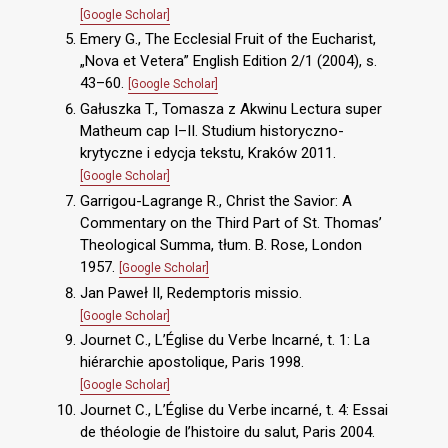
[Google Scholar]
Emery G., The Ecclesial Fruit of the Eucharist,
„Nova et Vetera” English Edition 2/1 (2004), s.
43–60.
[Google Scholar]
Gałuszka T., Tomasza z Akwinu Lectura super
Matheum cap I–II. Studium historyczno-
krytyczne i edycja tekstu, Kraków 2011.
[Google Scholar]
Garrigou-Lagrange R., Christ the Savior: A
Commentary on the Third Part of St. Thomas’
Theological Summa, tłum. B. Rose, London
1957.
[Google Scholar]
Jan Paweł II, Redemptoris missio.
[Google Scholar]
Journet C., L’Église du Verbe Incarné, t. 1: La
hiérarchie apostolique, Paris 1998.
[Google Scholar]
Journet C., L’Église du Verbe incarné, t. 4: Essai
de théologie de l’histoire du salut, Paris 2004.