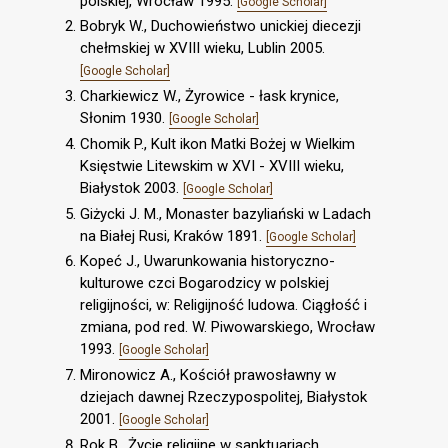
polskiej, Wrocław 1995.
[Google Scholar]
Bobryk W., Duchowieństwo unickiej diecezji
chełmskiej w XVIII wieku, Lublin 2005.
[Google Scholar]
Charkiewicz W., Żyrowice - łask krynice,
Słonim 1930.
[Google Scholar]
Chomik P., Kult ikon Matki Bożej w Wielkim
Księstwie Litewskim w XVI - XVIII wieku,
Białystok 2003.
[Google Scholar]
Giżycki J. M., Monaster bazyliański w Ladach
na Białej Rusi, Kraków 1891.
[Google Scholar]
Kopeć J., Uwarunkowania historyczno-
kulturowe czci Bogarodzicy w polskiej
religijności, w: Religijność ludowa. Ciągłość i
zmiana, pod red. W. Piwowarskiego, Wrocław
1993.
[Google Scholar]
Mironowicz A., Kościół prawosławny w
dziejach dawnej Rzeczypospolitej, Białystok
2001.
[Google Scholar]
Rok B., Życie religijne w sanktuariach