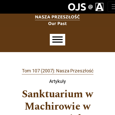
Przejdź do głównego menu
Przejdź do sekcji głównej
Przejdź do stopki
Main menu
Tom 107 (2007): Nasza Przeszłość
Artykuły
Sanktuarium w
Machirowie w