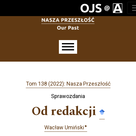
Przejdź do głównego menu
Przejdź do sekcji głównej
Przejdź do stopki
Main menu
Tom 138 (2022): Nasza Przeszłość
Sprawozdania
Od redakcji
▸
Wacław Umiński