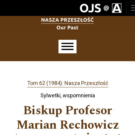
Przejdź do głównego menu
Przejdź do sekcji głównej
Przejdź do stopki
Main menu
Tom 62 (1984): Nasza Przeszłość
Sylwetki, wspomnienia
Biskup Profesor
Marian Rechowicz