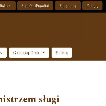
Italiano
Español (España)
Zarejestruj
Zaloguj
ów
O czasopiśmie
Szukaj
mistrzem sługi