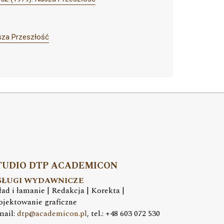
sza Przeszłość
TUDIO DTP ACADEMICON
SŁUGI WYDAWNICZE
ład i łamanie | Redakcja | Korekta |
ojektowanie graficzne
mail:
dtp@academicon.pl
, tel.: +48 603 072 530