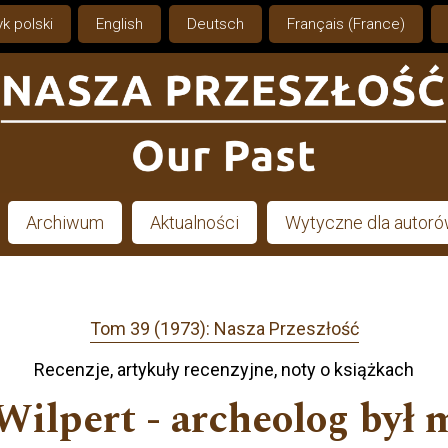
k polski
English
Deutsch
Français (France)
Archiwum
Aktualności
Wytyczne dla autor
Tom 39 (1973): Nasza Przeszłość
Recenzje, artykuły recenzyjne, noty o książkach
 Wilpert - archeolog był 