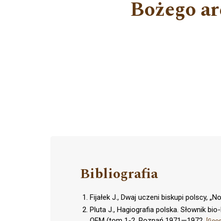
Bożego ar
Bibliografia
Fijałek J., Dwaj uczeni biskupi polscy, „
Pluta J., Hagiografia polska. Słownik bi
OFM (tom 1-2, Poznań 1971—1972.