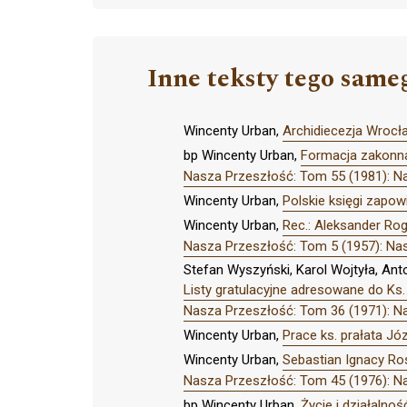
Inne teksty tego same
Wincenty Urban,
Archidiecezja Wrocł
bp Wincenty Urban,
Formacja zakonna
Nasza Przeszłość: Tom 55 (1981): N
Wincenty Urban,
Polskie księgi zapow
Wincenty Urban,
Rec.: Aleksander Rog
Nasza Przeszłość: Tom 5 (1957): Na
Stefan Wyszyński, Karol Wojtyła, Ant
Listy gratulacyjne adresowane do Ks.
Nasza Przeszłość: Tom 36 (1971): N
Wincenty Urban,
Prace ks. prałata Jó
Wincenty Urban,
Sebastian Ignacy Ros
Nasza Przeszłość: Tom 45 (1976): N
bp Wincenty Urban,
Życie i działalno