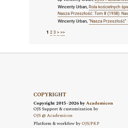
Wincenty Urban,
Rola kościelnych śp
Nasza Przeszłość: Tom 8 (1958): Na
Wincenty Urban,
"Nasza Przeszłość" -
1
2
3
>
>>
COPYRIGHT
Copyright 2015–2026 by
Academicon
OJS Support & customization by
OJS @ Academicon
Platform & workfow by
OJS/PKP