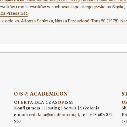
iewników i modlitewników w zachowaniu polskiego języka na Śląsku
,
sza Przeszłość
 dzieło ks. Alfonsa Schletza
,
Nasza Przeszłość: Tom 50 (1978): Na
OJS @ ACADEMICON
S
OFERTA DLA CZASOPISM
U
Konfiguracja | Hosting | Serwis | Szkolenia
Sk
e-mail:
redakcja@academicon.pl
, tel.: +48 603 072
Pr
530
e-