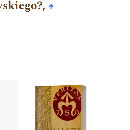
wskiego?,
Cover image