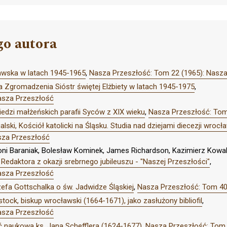
go autora
awska w latach 1945-1965
,
Nasza Przeszłość: Tom 22 (1965): Nasz
 Zgromadzenia Sióstr świętej Elżbiety w latach 1945-1975
,
asza Przeszłość
iedzi małżeńskich parafii Syców z XIX wieku
,
Nasza Przeszłość: Tom
alski, Kościół katolicki na Śląsku. Studia nad dziejami diecezji wroc
sza Przeszłość
oni Baraniak, Bolesław Kominek, James Richardson, Kazimierz Kowals
 Redaktora z okazji srebrnego jubileuszu - "Naszej Przeszłości"
,
asza Przeszłość
zefa Gottschalka o św. Jadwidze Śląskiej
,
Nasza Przeszłość: Tom 40
tock, biskup wrocławski (1664-1671), jako zasłużony bibliofil
,
asza Przeszłość
ść naukowa ks. Jana Schefflera (1624-1677)
,
Nasza Przeszłość: Tom 