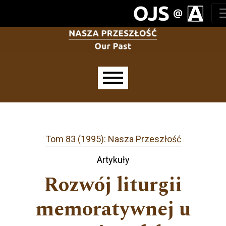
Przejdź do głównego menu
Przejdź do sekcji głównej
Przejdź do stopki
Main menu
Tom 83 (1995): Nasza Przeszłość
Artykuły
Rozwój liturgii
memoratywnej u