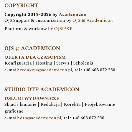
COPYRIGHT
Copyright 2015–2026 by
Academicon
OJS Support & customization by
OJS @ Academicon
Platform & workfow by
OJS/PKP
OJS @ ACADEMICON
OFERTA DLA CZASOPISM
Konfiguracja | Hosting | Serwis | Szkolenia
e-mail:
redakcja@academicon.pl
, tel.: +48 603 072 530
STUDIO DTP ACADEMICON
USŁUGI WYDAWNICZE
Skład i łamanie | Redakcja | Korekta | Projektowanie
graficzne
e-mail:
dtp@academicon.pl
, tel.: +48 603 072 530