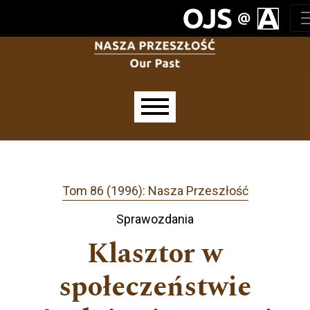
Przejdź do głównego menu
Przejdź do sekcji głównej
Przejdź do stopki
Main menu
Tom 86 (1996): Nasza Przeszłość
Sprawozdania
Klasztor w
społeczeństwie