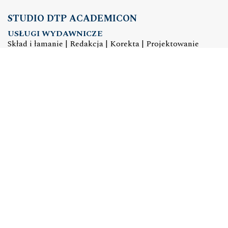
STUDIO DTP ACADEMICON
USŁUGI WYDAWNICZE
Skład i łamanie | Redakcja | Korekta | Projektowanie
graficzne
e-mail:
dtp@academicon.pl
, tel.: +48 603 072 530