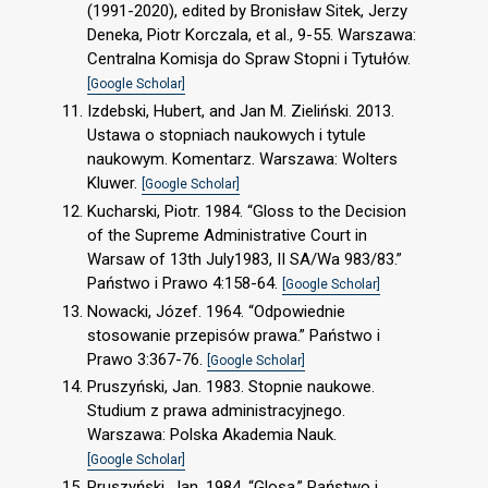
(1991-2020), edited by Bronisław Sitek, Jerzy
Deneka, Piotr Korczala, et al., 9-55. Warszawa:
Centralna Komisja do Spraw Stopni i Tytułów.
[Google Scholar]
Izdebski, Hubert, and Jan M. Zieliński. 2013.
Ustawa o stopniach naukowych i tytule
naukowym. Komentarz. Warszawa: Wolters
Kluwer.
[Google Scholar]
Kucharski, Piotr. 1984. “Gloss to the Decision
of the Supreme Administrative Court in
Warsaw of 13th July1983, II SA/Wa 983/83.”
Państwo i Prawo 4:158-64.
[Google Scholar]
Nowacki, Józef. 1964. “Odpowiednie
stosowanie przepisów prawa.” Państwo i
Prawo 3:367-76.
[Google Scholar]
Pruszyński, Jan. 1983. Stopnie naukowe.
Studium z prawa administracyjnego.
Warszawa: Polska Akademia Nauk.
[Google Scholar]
Pruszyński, Jan. 1984. “Glosa.” Państwo i