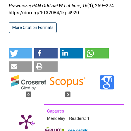
Prawniczej PAN Oddział W Lublinie
,
16
(1), 259–274.
https://doi.org/10.32084/tkp.4920
More Citation Formats
0
0
Captures
Mendeley - Readers:
1
-
see details