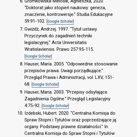
Gromkowska-Melosik, Agnieszka, 2020.
“Doktorat jako stopień naukowy: geneza,
znaczenie, kontrowersje.” Studia Edukacyjne
59:91-102.
[Google Scholar]
Gwiżdż, Andrzej. 1997. “Tytuł ustawy.
Przyczynek do zagadnień techniki
legislacyjnej.” Acta Universitatis
Wratislaviensis. Prawo 257:95-115.
[Google Scholar]
Hauser, Maria. 2005. “Odpowiednie stosowanie
przepisów prawa. Uwagi porządkujące.”
Przegląd Prawa i Administracji, vol. LXV, 151-
68.
[Google Scholar]
Hauser, Maria. 2003. “Przepisy odsyłające.
Zagadnienia Ogólne.” Przegląd Legislacyjny
4:75-92.
[Google Scholar]
Izdebski, Hubert. 2020. “Centralna Komisja do
Spraw Stopni i Tytułów oraz poprzedzające ją
organy. Podstawy prawne działalności.” In
Centralna Komisja do Spraw Stopni i Tytułów