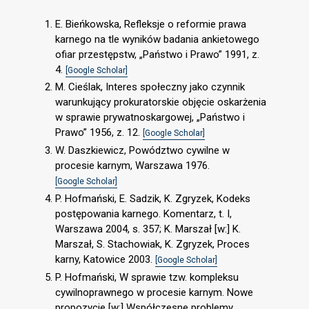
E. Bieńkowska, Refleksje o reformie prawa
karnego na tle wyników badania ankietowego
ofiar przestępstw, „Państwo i Prawo” 1991, z.
4.
[Google Scholar]
M. Cieślak, Interes społeczny jako czynnik
warunkujący prokuratorskie objęcie oskarżenia
w sprawie prywatnoskargowej, „Państwo i
Prawo” 1956, z. 12.
[Google Scholar]
W. Daszkiewicz, Powództwo cywilne w
procesie karnym, Warszawa 1976.
[Google Scholar]
P. Hofmański, E. Sadzik, K. Zgryzek, Kodeks
postępowania karnego. Komentarz, t. I,
Warszawa 2004, s. 357; K. Marszał [w:] K.
Marszał, S. Stachowiak, K. Zgryzek, Proces
karny, Katowice 2003.
[Google Scholar]
P. Hofmański, W sprawie tzw. kompleksu
cywilnoprawnego w procesie karnym. Nowe
propozycje [w:] Współczesne problemy