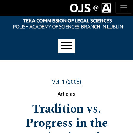
Skip to main navigation menu
Skip to main content
Skip to site footer
Main menu
Vol. 1 (2008)
Articles
Tradition vs.
Progress in the