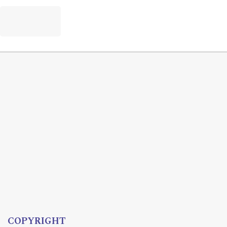
Językoznawcza,
32
(2),
157.
10.14746/pspsj.2025.32.2.12
Justyna Magiera (2024)
Imiennictwo w parafii pw. św. Idziego w Tczycy.
Dawne i współczesne motywacje nazewnicze.
Acta Universitatis Lodziensis. Folia Linguistica,
58
(1),
53.
10.18778/0208-6077.58.1.04
COPYRIGHT