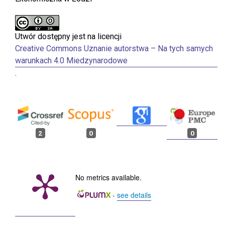
Utwór dostępny jest na licencji
Creative Commons Uznanie autorstwa – Na tych samych
warunkach 4.0 Miedzynarodowe
.
2
0
0
Monika Kresa (2025)
Imiona nadawane dzieciom pozostawionym w
No metrics available.
Szpitalu Dzieciątka Jezus w Warszawie w 1870
-
see details
roku – spojrzenie socjoonomastyczne.
Poznańskie Studia Polonistyczne. Seria