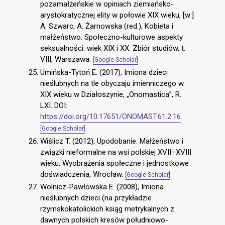
pozamałżeńskie w opiniach ziemiańsko-
arystokratycznej elity w połowie XIX wieku, [w:]
A. Szwarc, A. Żarnowska (red.), Kobieta i
małżeństwo. Społeczno-kulturowe aspekty
seksualności: wiek XIX i XX. Zbiór studiów, t.
VIII, Warszawa.
[Google Scholar]
Umińska-Tytoń E. (2017), Imiona dzieci
nieślubnych na tle obyczaju imienniczego w
XIX wieku w Działoszynie, „Onomastica”, R.
LXI. DOI:
https://doi.org/10.17651/ONOMAST.61.2.16
[Google Scholar]
Wiślicz T. (2012), Upodobanie. Małżeństwo i
związki nieformalne na wsi polskiej XVII–XVIII
wieku. Wyobrażenia społeczne i jednostkowe
doświadczenia, Wrocław.
[Google Scholar]
Wolnicz-Pawłowska E. (2008), Imiona
nieślubnych dzieci (na przykładzie
rzymskokatolickich ksiąg metrykalnych z
dawnych polskich kresów południowo-