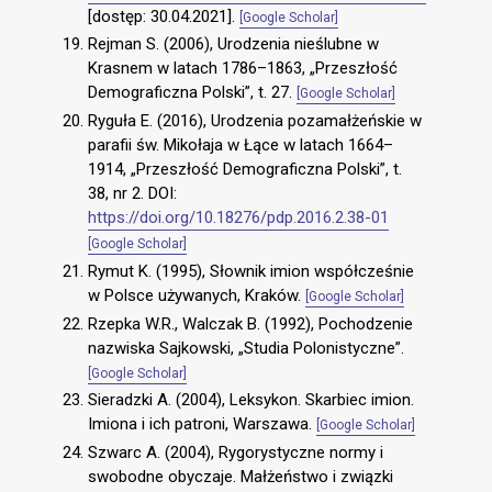
[dostęp: 30.04.2021].
[Google Scholar]
Rejman S. (2006), Urodzenia nieślubne w
Krasnem w latach 1786–1863, „Przeszłość
Demograficzna Polski”, t. 27.
[Google Scholar]
Ryguła E. (2016), Urodzenia pozamałżeńskie w
parafii św. Mikołaja w Łące w latach 1664–
1914, „Przeszłość Demograficzna Polski”, t.
38, nr 2. DOI:
https://doi.org/10.18276/pdp.2016.2.38-01
[Google Scholar]
Rymut K. (1995), Słownik imion współcześnie
w Polsce używanych, Kraków.
[Google Scholar]
Rzepka W.R., Walczak B. (1992), Pochodzenie
nazwiska Sajkowski, „Studia Polonistyczne”.
[Google Scholar]
Sieradzki A. (2004), Leksykon. Skarbiec imion.
Imiona i ich patroni, Warszawa.
[Google Scholar]
Szwarc A. (2004), Rygorystyczne normy i
swobodne obyczaje. Małżeństwo i związki