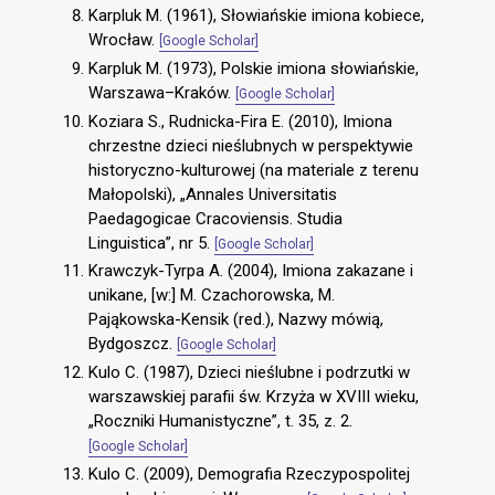
Karpluk M. (1961), Słowiańskie imiona kobiece,
Wrocław.
[Google Scholar]
Karpluk M. (1973), Polskie imiona słowiańskie,
Warszawa–Kraków.
[Google Scholar]
Koziara S., Rudnicka-Fira E. (2010), Imiona
chrzestne dzieci nieślubnych w perspektywie
historyczno-kulturowej (na materiale z terenu
Małopolski), „Annales Universitatis
Paedagogicae Cracoviensis. Studia
Linguistica”, nr 5.
[Google Scholar]
Krawczyk-Tyrpa A. (2004), Imiona zakazane i
unikane, [w:] M. Czachorowska, M.
Pająkowska-Kensik (red.), Nazwy mówią,
Bydgoszcz.
[Google Scholar]
Kulo C. (1987), Dzieci nieślubne i podrzutki w
warszawskiej parafii św. Krzyża w XVIII wieku,
„Roczniki Humanistyczne”, t. 35, z. 2.
[Google Scholar]
Kulo C. (2009), Demografia Rzeczypospolitej