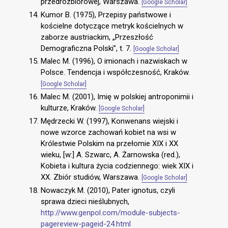
przedrozbiorowej, Warszawa.
[Google Scholar]
Kumor B. (1975), Przepisy państwowe i
kościelne dotyczące metryk kościelnych w
zaborze austriackim, „Przeszłość
Demograficzna Polski”, t. 7.
[Google Scholar]
Malec M. (1996), O imionach i nazwiskach w
Polsce. Tendencja i współczesność, Kraków.
[Google Scholar]
Malec M. (2001), Imię w polskiej antroponimii i
kulturze, Kraków.
[Google Scholar]
Mędrzecki W. (1997), Konwenans wiejski i
nowe wzorce zachowań kobiet na wsi w
Królestwie Polskim na przełomie XIX i XX
wieku, [w:] A. Szwarc, A. Żarnowska (red.),
Kobieta i kultura życia codziennego: wiek XIX i
XX. Zbiór studiów, Warszawa.
[Google Scholar]
Nowaczyk M. (2010), Pater ignotus, czyli
sprawa dzieci nieślubnych,
http://www.genpol.com/module-subjects-
pagereview-pageid-24.html