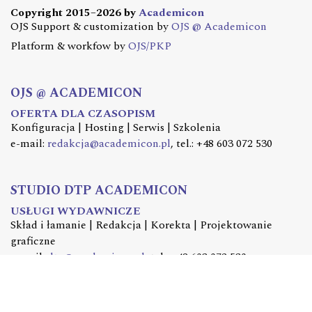
Copyright 2015–2026 by
Academicon
OJS Support & customization by
OJS @ Academicon
Platform & workfow by
OJS/PKP
OJS @ ACADEMICON
OFERTA DLA CZASOPISM
Konfiguracja | Hosting | Serwis | Szkolenia
e-mail:
redakcja@academicon.pl
, tel.: +48 603 072 530
STUDIO DTP ACADEMICON
USŁUGI WYDAWNICZE
Skład i łamanie | Redakcja | Korekta | Projektowanie
graficzne
e-mail:
dtp@academicon.pl
, tel.: +48 603 072 530