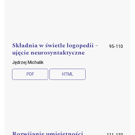
Składnia w świetle logopedii –
95-110
ujęcie neurosyntaktyczne
Jędrzej Michalik
PDF
HTML
Rozwijanie umiejętności
111-133