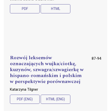
PDF
HTML
Rozwój leksemów
87-94
oznaczających wujka/ciotkę,
kuzynów, szwagra/szwagierkę w
hispano-romańskim i polskim
w perspektywie porównawczej
Katarzyna Tilgner
PDF (ENG)
HTML (ENG)