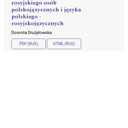
rosyjskiego osób
polskojęzycznych i języka
polskiego -
rosyjskojęzycznych
Doorota Drużyłowska
PDF (RUS)
HTML (RUS)
Jak utrzymać zaangażowanie
149-165
studentów podczas zajęć
zdalnych
Anna Pałczyńska