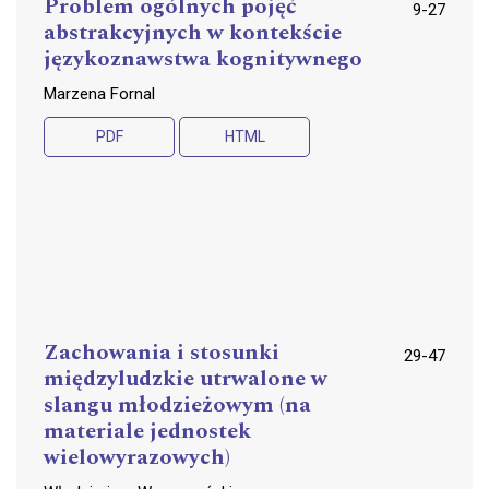
Problem ogólnych pojęć
9-27
abstrakcyjnych w kontekście
językoznawstwa kognitywnego
Marzena Fornal
PDF
HTML
Zachowania i stosunki
29-47
międzyludzkie utrwalone w
slangu młodzieżowym (na
materiale jednostek
wielowyrazowych)