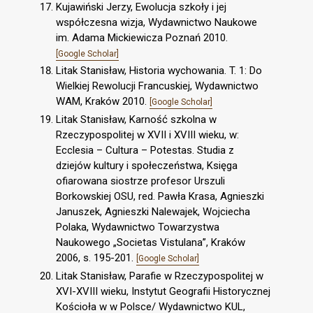
Kujawiński Jerzy, Ewolucja szkoły i jej
współczesna wizja, Wydawnictwo Naukowe
im. Adama Mickiewicza Poznań 2010.
[Google Scholar]
Litak Stanisław, Historia wychowania. T. 1: Do
Wielkiej Rewolucji Francuskiej, Wydawnictwo
WAM, Kraków 2010.
[Google Scholar]
Litak Stanisław, Karność szkolna w
Rzeczypospolitej w XVII i XVIII wieku, w:
Ecclesia – Cultura – Potestas. Studia z
dziejów kultury i społeczeństwa, Księga
ofiarowana siostrze profesor Urszuli
Borkowskiej OSU, red. Pawła Krasa, Agnieszki
Januszek, Agnieszki Nalewajek, Wojciecha
Polaka, Wydawnictwo Towarzystwa
Naukowego „Societas Vistulana”, Kraków
2006, s. 195-201.
[Google Scholar]
Litak Stanisław, Parafie w Rzeczypospolitej w
XVI-XVIII wieku, Instytut Geografii Historycznej
Kościoła w w Polsce/ Wydawnictwo KUL,