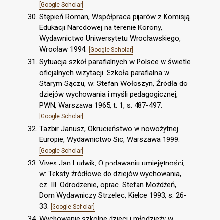
[Google Scholar]
Stępień Roman, Współpraca pijarów z Komisją
Edukacji Narodowej na terenie Korony,
Wydawnictwo Uniwersytetu Wrocławskiego,
Wrocław 1994.
[Google Scholar]
Sytuacja szkół parafialnych w Polsce w świetle
oficjalnych wizytacji. Szkoła parafialna w
Starym Sączu, w: Stefan Wołoszyn, Źródła do
dziejów wychowania i myśli pedagogicznej,
PWN, Warszawa 1965, t. 1, s. 487-497.
[Google Scholar]
Tazbir Janusz, Okrucieństwo w nowożytnej
Europie, Wydawnictwo Sic, Warszawa 1999.
[Google Scholar]
Vives Jan Ludwik, O podawaniu umiejętności,
w: Teksty źródłowe do dziejów wychowania,
cz. III. Odrodzenie, oprac. Stefan Możdżeń,
Dom Wydawniczy Strzelec, Kielce 1993, s. 26-
33.
[Google Scholar]
Wychowanie szkolne dzieci i młodzieży w