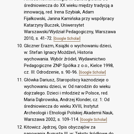
średniowiecza do XX wieku między tradycją a
innowacją, red. Irena Szybiak, Adam
Fijałkowski, Janina Kamińska przy współpracy
Katarzyny Buczek, Uniwersytet
Warszawski/Wydział Pedagogiczny, Warszawa
2010, s. 41-72.
[Google Scholar]
Gliczner Erazm, Książki o wychowaniu dzieci,
w: Stefan Ignacy Możdżeń, Historia
wychowania. Wybór źródeł, Wydawnictwo
Pedagogiczne ZNP Spółka z o.o., Kielce 1998,
cz. III: Odrodzenie, s. 90-96.
[Google Scholar]
Główka Dariusz, Staropolscy kaznodzieje o
wychowaniu dzieci, w: Od narodzin do wieku
dojrzałego. Dzieci i młodzież w Polsce, red.
Maria Dąbrowska, Andrzej Klonder, cz. 1: Od
średniowiecza do wieku XVIII, Instytut
Archeologii i Etnologii Polskiej Akademii Nauk,
Warszawa 2002, s. 109-114.
[Google Scholar]
Kitowicz Jędrzej, Opis obyczajów za
panowania Augusta III, w: Teksty źródłowe do