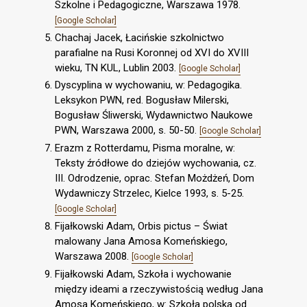
Szkolne i Pedagogiczne, Warszawa 1978.
[Google Scholar]
Chachaj Jacek, Łacińskie szkolnictwo
parafialne na Rusi Koronnej od XVI do XVIII
wieku, TN KUL, Lublin 2003.
[Google Scholar]
Dyscyplina w wychowaniu, w: Pedagogika.
Leksykon PWN, red. Bogusław Milerski,
Bogusław Śliwerski, Wydawnictwo Naukowe
PWN, Warszawa 2000, s. 50-50.
[Google Scholar]
Erazm z Rotterdamu, Pisma moralne, w:
Teksty źródłowe do dziejów wychowania, cz.
III. Odrodzenie, oprac. Stefan Możdżeń, Dom
Wydawniczy Strzelec, Kielce 1993, s. 5-25.
[Google Scholar]
Fijałkowski Adam, Orbis pictus – Świat
malowany Jana Amosa Komeńskiego,
Warszawa 2008.
[Google Scholar]
Fijałkowski Adam, Szkoła i wychowanie
między ideami a rzeczywistością według Jana
Amosa Komeńskiego, w: Szkoła polska od