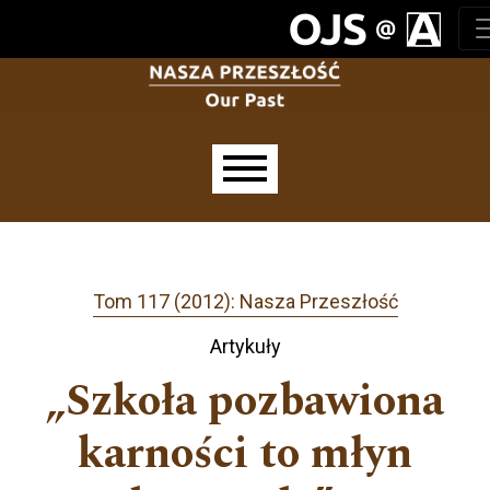
Przejdź do głównego menu
Przejdź do sekcji głównej
Przejdź do stopki
Main menu
Tom 117 (2012): Nasza Przeszłość
Artykuły
„Szkoła pozbawiona
karności to młyn