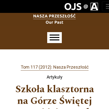
Przejdź do głównego menu
Przejdź do sekcji głównej
Przejdź do stopki
Main menu
Tom 117 (2012): Nasza Przeszłość
Artykuły
Szkoła klasztorna
na Górze Świętej