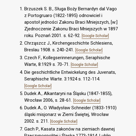
Brzuszek S. B., Sługa Boży Bernardyn dal Vago
z Portogruaro (1822-1895) odnowiciel i
apostoł jedności Zakonu Braci Mniejszych, [w:]
Zjednoczenie Zakonu Braci Mniejszych w 1897
roku. Poznań 2001. s. 62-92.
[Google Scholar]
Chrząszcz J., Kirchengeschichte Schlesiens,
Breslau 1908. s. 240-241.
[Google Scholar]
Czech F., Kollegserinnerungen, Seraphische
Warte, 8:1929 s. 70-71.
[Google Scholar]
Die geschichtliche Entwickelung des Juvenats,
Seraphische Warte. 3:1924 s. 112-114.
[Google Scholar]
Dudek A., Alkantaryni na Śląsku (1847-1855),
Wrocław 2006, s. 28-61.
[Google Scholar]
Dudek A., O. Władysław Schneider (1833-1910)
śląski misjonarz w Ziemi Świętej, Wrocław
2002. s. 211.
[Google Scholar]
Gach P., Kasata zakonów na ziemiach dawnej
Rzeczypospolitej i Śląska 1773-1914, Lublin