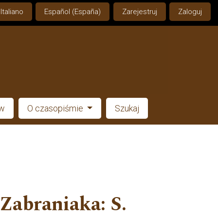
Italiano
Español (España)
Zarejestruj
Zaloguj
ów
O czasopiśmie
Szukaj
Zabraniaka: S.