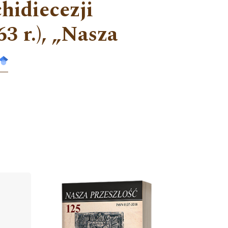
hidiecezji
3 r.), „Nasza
Cover image