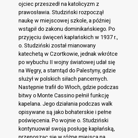
ojciec przeszedł na katolicyzm z
prawosławia. Studziński rozpoczął
naukę w miejscowej szkole, a później
wstąpił do zakonu dominikańskiego. Po
przyjęciu święceń kapłańskich w 1937 r.,
o. Studziński został mianowany
katechetą w Czortkowie, jednak wkrótce
po wybuchu II wojny światowej udał się
na Węgry, a stamtąd do Palestyny, gdzie
służył w polskich siłach pancernych.
Następnie trafił do Włoch, gdzie podczas
bitwy o Monte Cassino pełnił funkcję
kapelana. Jego działania podczas walk
opisywane są jako bohaterskie i pełne
poświęcenia. Po wojnie o. Studziński
kontynuował swoją posługę kapłańską,
przenosząc się w różne miejsca na