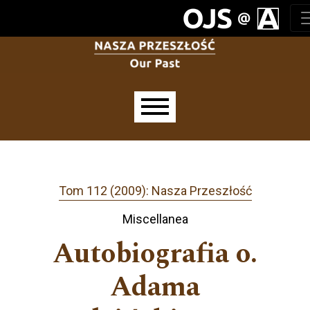
Przejdź do głównego menu
Przejdź do sekcji głównej
Przejdź do stopki
Main menu
Tom 112 (2009): Nasza Przeszłość
Miscellanea
Autobiografia o.
Adama