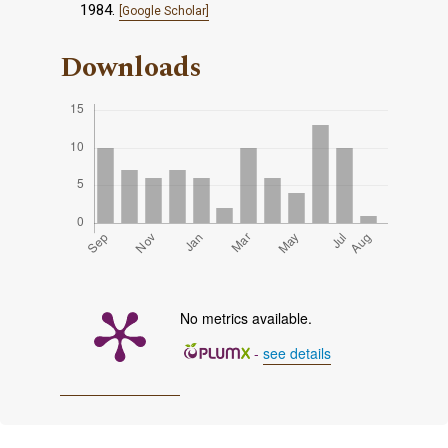
1984.
[Google Scholar]
Downloads
No metrics available.
-
see details
Cover image