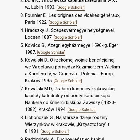
Dola K., Wrocławska kapituła katedralna w XV
w., Lublin 1983.
[Google Scholar]
Fournier E., Les origines des vicaires généraux,
Paris 1922.
[Google Scholar]
Hradszky J., Szepesvármegye helységnevei,
Locsen 1887.
[Google Scholar]
Kovács B., Azegri egyházmegye 1596-ig, Eger
1987.
[Google Scholar]
Kowalski D., O rzekomej wojnie beneficjalnej
we Wrocławiu pomiędzy Kazimierzem Wielkim
a Karolem IV, w: Cracovia - Polonia - Europ,
Kraków 1995.
[Google Scholar]
Kowalski M.D., Prałaci i kanonicy krakowskiej
kapituły katedralny od pontyfikatu biskupa
Nankera do śmierci biskupa Zawiszy ( 1320-
1382), Kraków 1994.
[Google Scholar]
Lichończak G., Najstarsze dzieje rodziny
Wierzynków w Krakowie, „Krzysztofory” t.
8:1981.
[Google Scholar]
Radzimiński A., Duchowieństwo kapituł