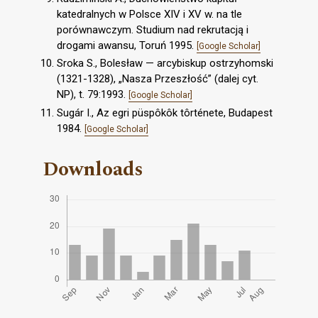
katedralnych w Polsce XIV i XV w. na tle
porównawczym. Studium nad rekrutacją i
drogami awansu, Toruń 1995.
[Google Scholar]
Sroka S., Bolesław — arcybiskup ostrzyhomski
(1321-1328), „Nasza Przeszłość” (dalej cyt.
NP), t. 79:1993.
[Google Scholar]
Sugár I., Az egri püspôkôk tôrténete, Budapest
1984.
[Google Scholar]
Downloads