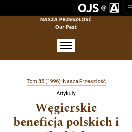
Przejdź do głównego menu
Przejdź do sekcji głównej
Przejdź do stopki
Main menu
Tom 85 (1996): Nasza Przeszłość
Artykuły
Węgierskie
beneficja polskich i