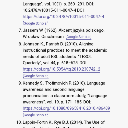
Language”, vol. 10(1), p. 260–291. DOI:
10.2478/v10015-011-0047-4 DOI:
https://doi.org/10.2478/v10015-011-0047-4
[Google Scholar]
Jassem W. (1962), Akcent języka polskiego,
Wrocław: Ossolineum.
[Google Scholar]
Johnson K., Parrish B. (2010), Aligning
instructional practices to meet the academic
needs of adult ESL students. “TESOL
Quarterly”, vol. 44, p. 618–628. DOI:
https://doi.org/10.5054/tq.2010.230742_2
[Google Scholar]
Kennedy S., Trofimovich P. (2010), Language
awareness and second language
pronunciation: a classroom study, “Language
awareness”, vol. 19, p. 171–185. DOI:
https://doi.org/10.1080/09658416.2010.486439
[Google Scholar]
Lappin-Fortin K., Rye B.J. (2014), The Use of