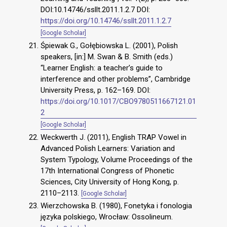
DOI:10.14746/ssllt.2011.1.2.7 DOI:
https://doi.org/10.14746/ssllt.2011.1.2.7
[Google Scholar]
Śpiewak G., Gołębiowska L. (2001), Polish
speakers, [in:] M. Swan & B. Smith (eds.)
“Learner English: a teacher’s guide to
interference and other problems”, Cambridge
University Press, p. 162–169. DOI:
https://doi.org/10.1017/CBO9780511667121.01
2
[Google Scholar]
Weckwerth J. (2011), English TRAP Vowel in
Advanced Polish Learners: Variation and
System Typology, Volume Proceedings of the
17th International Congress of Phonetic
Sciences, City University of Hong Kong, p.
2110–2113.
[Google Scholar]
Wierzchowska B. (1980), Fonetyka i fonologia
języka polskiego, Wrocław: Ossolineum.