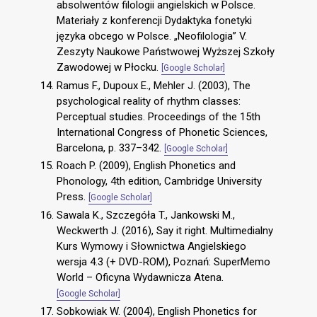
absolwentów filologii angielskich w Polsce.
Materiały z konferencji Dydaktyka fonetyki
języka obcego w Polsce. „Neofilologia” V.
Zeszyty Naukowe Państwowej Wyższej Szkoły
Zawodowej w Płocku.
[Google Scholar]
Ramus F., Dupoux E., Mehler J. (2003), The
psychological reality of rhythm classes:
Perceptual studies. Proceedings of the 15th
International Congress of Phonetic Sciences,
Barcelona, p. 337–342.
[Google Scholar]
Roach P. (2009), English Phonetics and
Phonology, 4th edition, Cambridge University
Press.
[Google Scholar]
Sawala K., Szczegóła T., Jankowski M.,
Weckwerth J. (2016), Say it right. Multimedialny
Kurs Wymowy i Słownictwa Angielskiego
wersja 4.3 (+ DVD-ROM), Poznań: SuperMemo
World – Oficyna Wydawnicza Atena.
[Google Scholar]
Sobkowiak W. (2004), English Phonetics for