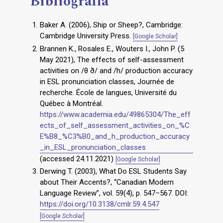
Bibliografia
Baker A. (2006), Ship or Sheep?, Cambridge:
Cambridge University Press.
[Google Scholar]
Brannen K., Rosales E., Wouters I., John P. (5
May 2021), The effects of self-assessment
activities on /θ ð/ and /h/ production accuracy
in ESL pronunciation classes, Journée de
recherche. École de langues, Université du
Québec à Montréal.
https://www.academia.edu/49865304/The_eff
ects_of_self_assessment_activities_on_%C
E%B8_%C3%B0_and_h_production_accuracy
_in_ESL_pronunciation_classes
(accessed 24.11.2021)
[Google Scholar]
Derwing T. (2003), What Do ESL Students Say
about Their Accents?, “Canadian Modern
Language Review”, vol. 59(4), p. 547–567. DOI:
https://doi.org/10.3138/cmlr.59.4.547
[Google Scholar]