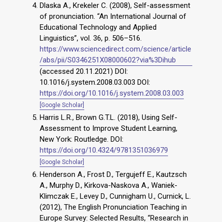
Dlaska A., Krekeler C. (2008), Self-assessment
of pronunciation. “An International Journal of
Educational Technology and Applied
Linguistics”, vol. 36, p. 506–516.
https://www.sciencedirect.com/science/article
/abs/pii/S0346251X08000602?via%3Dihub
(accessed 20.11.2021) DOI:
10.1016/j.system.2008.03.003 DOI:
https://doi.org/10.1016/j.system.2008.03.003
[Google Scholar]
Harris L.R., Brown G.T.L. (2018), Using Self-
Assessment to Improve Student Learning,
New York: Routledge. DOI:
https://doi.org/10.4324/9781351036979
[Google Scholar]
Henderson A., Frost D., Tergujeff E., Kautzsch
A., Murphy D., Kirkova-Naskova A., Wa­niek-
Klimczak E., Levey D., Cunnigham U., Curnick, L.
(2012), The English Pronunciation Teaching in
Europe Survey: Selected Results, “Research in