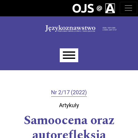
Przejdź do głównego menu
Przejdź do sekcji głównej
Przejdź do stopki
Main menu
Nr 2/17 (2022)
Artykuły
Samoocena oraz
autorefleksja