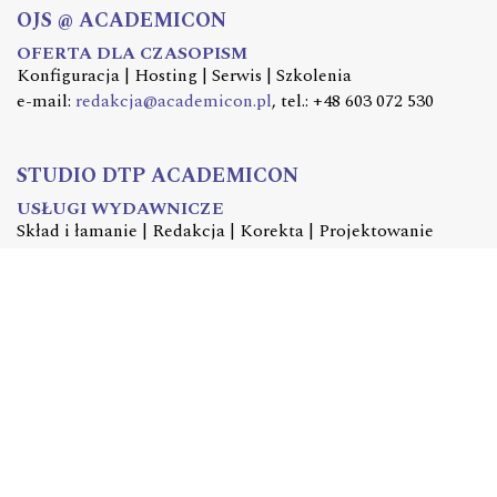
OJS @ ACADEMICON
OFERTA DLA CZASOPISM
Konfiguracja | Hosting | Serwis | Szkolenia
e-mail:
redakcja@academicon.pl
, tel.: +48 603 072 530
STUDIO DTP ACADEMICON
USŁUGI WYDAWNICZE
Skład i łamanie | Redakcja | Korekta | Projektowanie
graficzne
e-mail:
dtp@academicon.pl
, tel.: +48 603 072 530