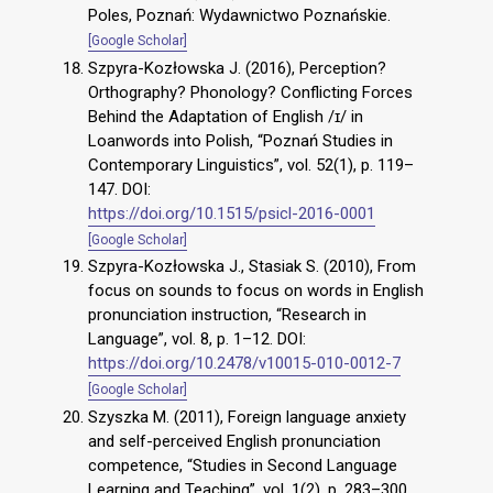
Poles, Poznań: Wydawnictwo Poznańskie.
[Google Scholar]
Szpyra-Kozłowska J. (2016), Perception?
Orthography? Phonology? Conflicting Forces
Behind the Adaptation of English /ɪ/ in
Loanwords into Polish, “Poznań Studies in
Contemporary Linguistics”, vol. 52(1), p. 119–
147. DOI:
https://doi.org/10.1515/psicl-2016-0001
[Google Scholar]
Szpyra-Kozłowska J., Stasiak S. (2010), From
focus on sounds to focus on words in English
pronunciation instruction, “Research in
Language”, vol. 8, p. 1–12. DOI:
https://doi.org/10.2478/v10015-010-0012-7
[Google Scholar]
Szyszka M. (2011), Foreign language anxiety
and self-perceived English pronunciation
competence, “Studies in Second Language
Learning and Teaching”, vol. 1(2), p. 283–300.