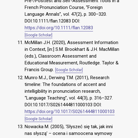
Pre-/Posttest and Self-Assessment Tools in a
French Pronunciation Course, “Foreign
Language Annals”, vol. 47(2), p. 300–320.
DOI:10.1111/flan.12083 DOI:
https://doi.org/10.1111/flan.12083
[Google Scholar]
McMillan J.H. (2020), Assessment Information
in Context, [in:] S.M. Brookhart & J.H. MacMillan
(eds.), Classroom Assessment and
Educational Measurement, Routledge. Taylor &
Francis Group.
[Google Scholar]
Munro M.J., Derwing T.M. (2011), Research
timeline: The foundations of accent and
intelligibility in pronunciation research,
“Language Teaching”, vol. 44(3), p. 316–327.
DOI:10.1017/S0261444811000103 DOI:
https://doi.org/10.1017/S0261444811000103
[Google Scholar]
Nowacka M. (2005), ‘Słyszeć się tak, jak inni
nas słyszą’ – ocena i samoocena wymowy