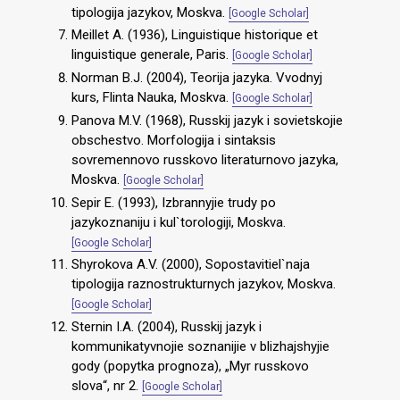
tipologija jazykov, Moskva.
[Google Scholar]
Meillet A. (1936), Linguistique historique et
linguistique generale, Paris.
[Google Scholar]
Norman B.J. (2004), Teorija jazyka. Vvodnyj
kurs, Flinta Nauka, Moskva.
[Google Scholar]
Panova M.V. (1968), Russkij jazyk i sovietskojie
obschestvo. Morfologija i sintaksis
sovremennovo russkovo literaturnovo jazyka,
Moskva.
[Google Scholar]
Sepir E. (1993), Izbrannyjie trudy po
jazykoznaniju i kul`torologiji, Moskva.
[Google Scholar]
Shyrokova A.V. (2000), Sopostavitiel`naja
tipologija raznostrukturnych jazykov, Moskva.
[Google Scholar]
Sternin I.A. (2004), Russkij jazyk i
kommunikatyvnojie soznanijie v blizhajshyjie
gody (popytka prognoza), „Myr russkovo
slova“, nr 2.
[Google Scholar]