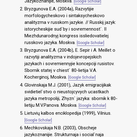
Jazykoznanijie, Moskva.
[Google Scholar]
Bryzgunova E.A. (2004a), Razvytijie
morfologycheskovo i sintaksycheskovo
analityzma v russkom jazykie. // Russkij jazyk:
istorycheskijie sud`by i sovremennost`. II
Miezhdunarodnyj kongress issliedovatielej
russkovo jazyka. Moskva.
[Google Scholar]
Bryzgunova E.A. (2004b), E. Sepir i A. Meillet o
razvytiji analityzma v indojevropejskich
jazykach i sovremiennyjie koncepciji rusistov.
Sbornik statej v chiest` 80-lietija V.A.
Kocherginoj, Moskva.
[Google Scholar]
Glovinskaja M.J. (2001), Jazyk emigracijikak
svidietiel`stvo o nieustojcyvych ucastkach
jazyka metropoliji, Zhyzn` jazyka: sbornik k 80-
lietiju M.V.Panova. Moskva.
[Google Scholar]
Lietuvių kalbos enciklopedija (1999), Vilnius.
[Google Scholar]
Mechkovskaja N.B. (2003), Obscheje
jazykoznanijie. Strukturnaja i social`naja