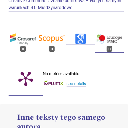
Creative Commons Uznanie autorstwa – Na tych samych
warunkach 4.0 Miedzynarodowe
.
0
0
0
No metrics available.
-
see details
Inne teksty tego samego
autora