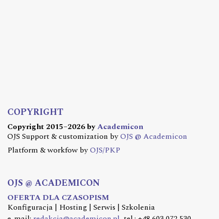
COPYRIGHT
Copyright 2015–2026 by
Academicon
OJS Support & customization by
OJS @ Academicon
Platform & workfow by
OJS/PKP
OJS @ ACADEMICON
OFERTA DLA CZASOPISM
Konfiguracja | Hosting | Serwis | Szkolenia
e-mail:
redakcja@academicon.pl
, tel.: +48 603 072 530