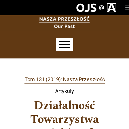
Przejdź do głównego menu
Przejdź do sekcji głównej
Przejdź do stopki
Main menu
Tom 131 (2019): Nasza Przeszłość
Artykuły
Działalność
Towarzystwa