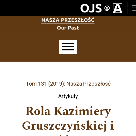
Przejdź do głównego menu
Przejdź do sekcji głównej
Przejdź do stopki
Main menu
Tom 131 (2019): Nasza Przeszłość
Artykuły
Rola Kazimiery
Gruszczyńskiej i