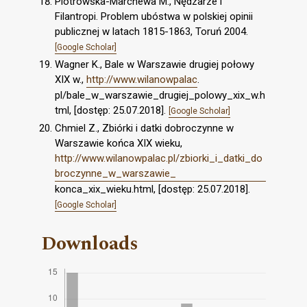
Piotrowska-Marchewa M., Nędzarze i
Filantropi. Problem ubóstwa w polskiej opinii
publicznej w latach 1815-1863, Toruń 2004.
[Google Scholar]
Wagner K., Bale w Warszawie drugiej połowy
XIX w.,
http://www.wilanowpalac
.
pl/bale_w_warszawie_drugiej_polowy_xix_w.h
tml, [dostęp: 25.07.2018].
[Google Scholar]
Chmiel Z., Zbiórki i datki dobroczynne w
Warszawie końca XIX wieku,
http://www.wilanowpalac.pl/zbiorki_i_datki_do
broczynne_w_warszawie_
konca_xix_wieku.html, [dostęp: 25.07.2018].
[Google Scholar]
Downloads