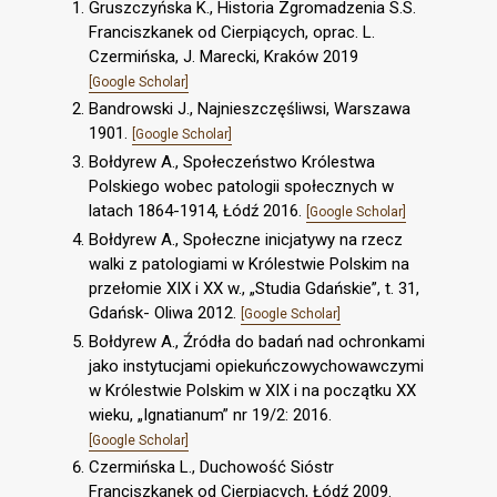
Gruszczyńska K., Historia Zgromadzenia S.S.
Franciszkanek od Cierpiących, oprac. L.
Czermińska, J. Marecki, Kraków 2019
[Google Scholar]
Bandrowski J., Najnieszczęśliwsi, Warszawa
1901.
[Google Scholar]
Bołdyrew A., Społeczeństwo Królestwa
Polskiego wobec patologii społecznych w
latach 1864-1914, Łódź 2016.
[Google Scholar]
Bołdyrew A., Społeczne inicjatywy na rzecz
walki z patologiami w Królestwie Polskim na
przełomie XIX i XX w., „Studia Gdańskie”, t. 31,
Gdańsk- Oliwa 2012.
[Google Scholar]
Bołdyrew A., Źródła do badań nad ochronkami
jako instytucjami opiekuńczowychowawczymi
w Królestwie Polskim w XIX i na początku XX
wieku, „Ignatianum” nr 19/2: 2016.
[Google Scholar]
Czermińska L., Duchowość Sióstr
Franciszkanek od Cierpiących, Łódź 2009.