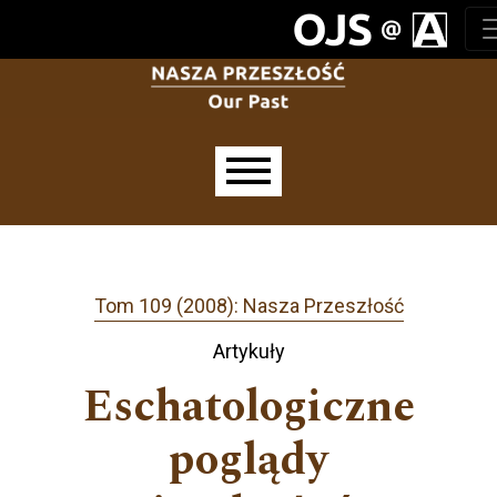
Przejdź do głównego menu
Przejdź do sekcji głównej
Przejdź do stopki
Main menu
Tom 109 (2008): Nasza Przeszłość
Artykuły
Eschatologiczne
poglądy