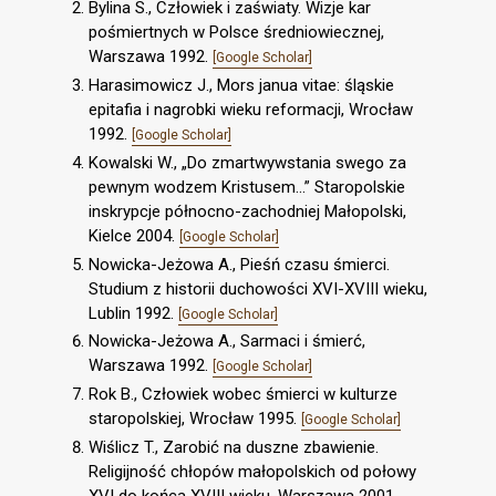
Bylina S., Człowiek i zaświaty. Wizje kar
pośmiertnych w Polsce średniowiecznej,
Warszawa 1992.
[Google Scholar]
Harasimowicz J., Mors janua vitae: śląskie
epitafia i nagrobki wieku reformacji, Wrocław
1992.
[Google Scholar]
Kowalski W., „Do zmartwywstania swego za
pewnym wodzem Kristusem...” Staropolskie
inskrypcje północno-zachodniej Małopolski,
Kielce 2004.
[Google Scholar]
Nowicka-Jeżowa A., Pieśń czasu śmierci.
Studium z historii duchowości XVI-XVIII wieku,
Lublin 1992.
[Google Scholar]
Nowicka-Jeżowa A., Sarmaci i śmierć,
Warszawa 1992.
[Google Scholar]
Rok B., Człowiek wobec śmierci w kulturze
staropolskiej, Wrocław 1995.
[Google Scholar]
Wiślicz T., Zarobić na duszne zbawienie.
Religijność chłopów małopolskich od połowy
XVI do końca XVIII wieku, Warszawa 2001.