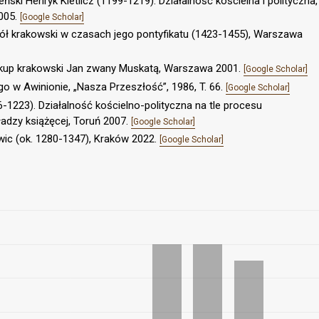
ski Henryk Kietlicz (1199-1219). Działalność kościelna i polityczna,
2005.
[Google Scholar]
ciół krakowski w czasach jego pontyfikatu (1423-1455), Warszawa
iskup krakowski Jan zwany Muskatą, Warszawa 2001.
[Google Scholar]
go w Awinionie, „Nasza Przeszłość”, 1986, T. 66.
[Google Scholar]
-1223). Działalność kościelno-polityczna na tle procesu
adzy książęcej, Toruń 2007.
[Google Scholar]
wic (ok. 1280-1347), Kraków 2022.
[Google Scholar]