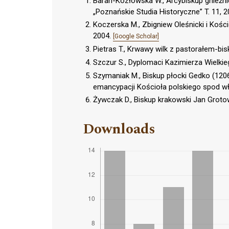
Baran-Kozłowska W., Arcybiskup gnieźnień
„Poznańskie Studia Historyczne” T. 11, 
Koczerska M., Zbigniew Oleśnicki i Koś
2004.
[Google Scholar]
Pietras T., Krwawy wilk z pastorałem-b
Szczur S., Dyplomaci Kazimierza Wielkie
Szymaniak M., Biskup płocki Gedko (1206
emancypacji Kościoła polskiego spod wł
Żywczak D., Biskup krakowski Jan Groto
Downloads