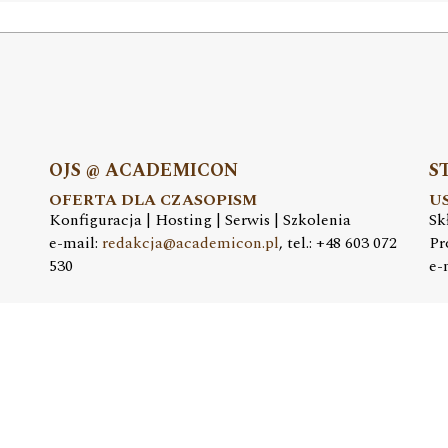
OJS @ ACADEMICON
S
OFERTA DLA CZASOPISM
U
Konfiguracja | Hosting | Serwis | Szkolenia
Sk
e-mail:
redakcja@academicon.pl
, tel.: +48 603 072
Pr
530
e-