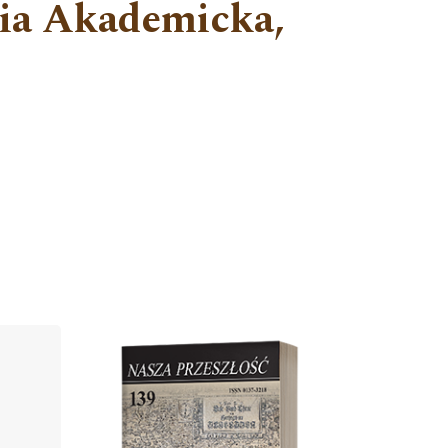
nia Akademicka,
Cover image