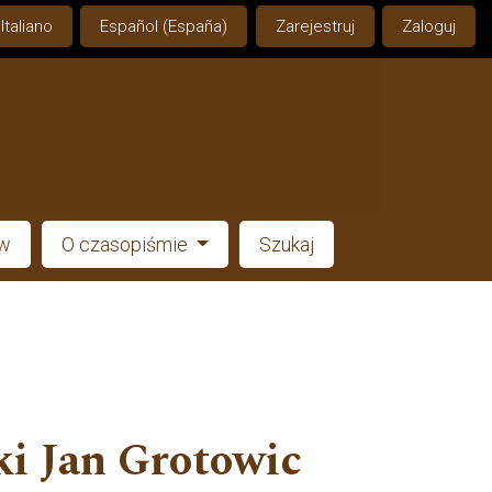
Italiano
Español (España)
Zarejestruj
Zaloguj
ów
O czasopiśmie
Szukaj
ki Jan Grotowic