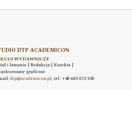
TUDIO DTP ACADEMICON
SŁUGI WYDAWNICZE
ład i łamanie | Redakcja | Korekta |
ojektowanie graficzne
mail:
dtp@academicon.pl
, tel.: +48 603 072 530