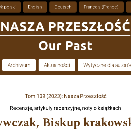
k polski
English
Deutsch
Français (France)
Archiwum
Aktualności
Wytyczne dla autor
Tom 139 (2023): Nasza Przeszłość
Recenzje, artykuły recenzyjne, noty o książkach
ywczak, Biskup krakows