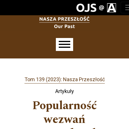
Przejdź do głównego menu
Przejdź do sekcji głównej
Przejdź do stopki
Main menu
Tom 139 (2023): Nasza Przeszłość
Artykuły
Popularność
wezwań