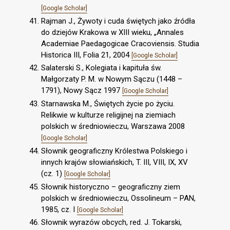
[Google Scholar]
Rajman J., Żywoty i cuda świętych jako źródła
do dziejów Krakowa w XIII wieku, „Annales
Academiae Paedagogicae Cracoviensis. Studia
Historica III, Folia 21, 2004
[Google Scholar]
Salaterski S., Kolegiata i kapituła św.
Małgorzaty P. M. w Nowym Sączu (1448 –
1791), Nowy Sącz 1997
[Google Scholar]
Starnawska M., Świętych życie po życiu.
Relikwie w kulturze religijnej na ziemiach
polskich w średniowieczu, Warszawa 2008
[Google Scholar]
Słownik geograficzny Królestwa Polskiego i
innych krajów słowiańskich, T. III, VIII, IX, XV
(cz. 1)
[Google Scholar]
Słownik historyczno – geograficzny ziem
polskich w średniowieczu, Ossolineum – PAN,
1985, cz. I
[Google Scholar]
Słownik wyrazów obcych, red. J. Tokarski,