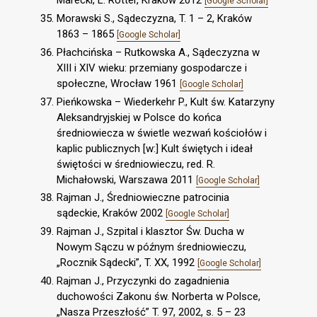
Marecki, L. Rotter, Kraków 2012
[Google Scholar]
Morawski S., Sądeczyzna, T. 1 – 2, Kraków
1863 – 1865
[Google Scholar]
Płachcińska – Rutkowska A., Sądeczyzna w
XIII i XIV wieku: przemiany gospodarcze i
społeczne, Wrocław 1961
[Google Scholar]
Pieńkowska – Wiederkehr P., Kult św. Katarzyny
Aleksandryjskiej w Polsce do końca
średniowiecza w świetle wezwań kościołów i
kaplic publicznych [w:] Kult świętych i ideał
świętości w średniowieczu, red. R.
Michałowski, Warszawa 2011
[Google Scholar]
Rajman J., Średniowieczne patrocinia
sądeckie, Kraków 2002
[Google Scholar]
Rajman J., Szpital i klasztor Św. Ducha w
Nowym Sączu w późnym średniowieczu,
„Rocznik Sądecki”, T. XX, 1992
[Google Scholar]
Rajman J., Przyczynki do zagadnienia
duchowości Zakonu św. Norberta w Polsce,
„Nasza Przeszłość” T. 97, 2002, s. 5 – 23