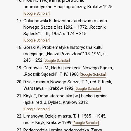
Fros H., Twoje imię: przewodnik
onomastyczno – hagiograficzny, Kraków 1975
[Google Scholar]
Golachowski K, Inwentarz archiwum miasta
Nowego Sącza z lat 1292 – 1772, „Rocznik
Sądecki”, T. III, 1957, s. 174 – 315
[Google Scholar]
Górski K., Problematyka historyczna kultu
maryjnego, „Nasza Przeszłość” 13, 1961, s.
245 – 252
[Google Scholar]
Gumowski M., Herb i pieczęcie Nowego Sącza,
„Rocznik Sądecki”, T. IV, 1960
[Google Scholar]
Dzieje miasta Nowego Sącza, T. 1, red. F. Kiryk,
Warszawa – Kraków 1992
[Google Scholar]
Kiryk F., Doba staropolska [w:] Łącko i gmina
łącka, red. J. Dybiec, Kraków 2012
[Google Scholar]
Limanowa. Dzieje miasta. T. 1: 1565 – 1945,
red. F. Kiryk, Kraków 1999
[Google Scholar]
Podegrodzie i gmina podegrodzka. Zarys