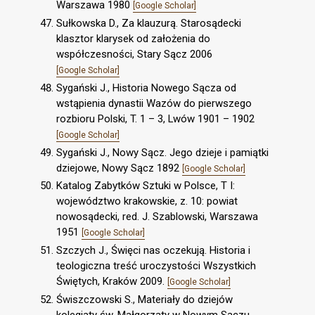
Warszawa 1980
[Google Scholar]
Sułkowska D., Za klauzurą. Starosądecki
klasztor klarysek od założenia do
współczesności, Stary Sącz 2006
[Google Scholar]
Sygański J., Historia Nowego Sącza od
wstąpienia dynastii Wazów do pierwszego
rozbioru Polski, T. 1 – 3, Lwów 1901 – 1902
[Google Scholar]
Sygański J., Nowy Sącz. Jego dzieje i pamiątki
dziejowe, Nowy Sącz 1892
[Google Scholar]
Katalog Zabytków Sztuki w Polsce, T I:
województwo krakowskie, z. 10: powiat
nowosądecki, red. J. Szablowski, Warszawa
1951
[Google Scholar]
Szczych J., Święci nas oczekują. Historia i
teologiczna treść uroczystości Wszystkich
Świętych, Kraków 2009.
[Google Scholar]
Świszczowski S., Materiały do dziejów
kolegiaty św. Małgorzaty w Nowym Sączu,