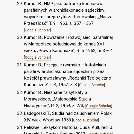
Kumor B., NMP jako patronka kościołów
parafialnych w archidiakonacie sądeckim,
wojnickim i prepozyturze tarnowskiej ,„Nasza
Przeszłość” T. 9, 1963, s. 357 – 367
[Google Scholar]
Kumor B., Powstanie i rozwój sieci parafialnej
w Małopolsce południowej do końca XVI
wieku, „Prawo Kanonicze”, R. 5, 1962, nr 3 – 4
[Google Scholar]
Kumor B., Przejęcie rzymsko – katolickich
parafii w archidiakonacie sądeckim przez
Kościół prawosławny, „Roczniki Teologiczno –
Kanoniczne” T. 4, 1957, z. 3
[Google Scholar]
Kumor B., Nieznane falsyfikaty S.
Morawskiego, „Małopolskie Studia
Historyczne”, R. 2, 1959, z. 2/3,
[Google Scholar]
Ładogórski T., Studia nad zaludnieniem Polski
XIV wiek, Wrocław 1958
[Google Scholar]
Relikwie. Leksykon: Historia, Cuda, Kult, red. J.