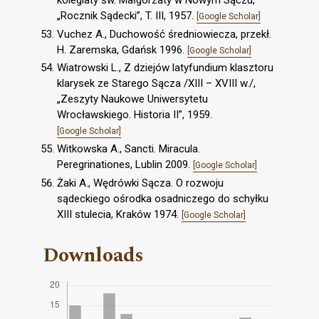
„Rocznik Sądecki”, T. III, 1957.
[Google Scholar]
Vuchez A., Duchowość średniowiecza, przekł.
H. Zaremska, Gdańsk 1996.
[Google Scholar]
Wiatrowski L., Z dziejów latyfundium klasztoru
klarysek ze Starego Sącza /XIII – XVIII w./,
„Zeszyty Naukowe Uniwersytetu
Wrocławskiego. Historia II”, 1959.
[Google Scholar]
Witkowska A., Sancti. Miracula.
Peregrinationes, Lublin 2009.
[Google Scholar]
Żaki A., Wędrówki Sącza. O rozwoju
sądeckiego ośrodka osadniczego do schyłku
XIII stulecia, Kraków 1974.
[Google Scholar]
Downloads