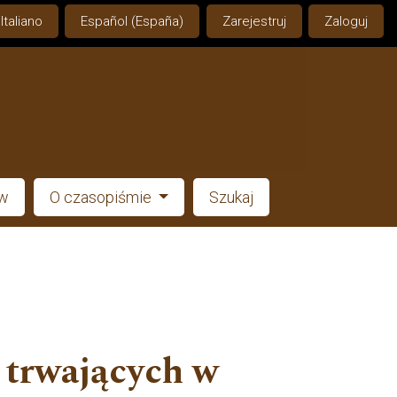
Italiano
Español (España)
Zarejestruj
Zaloguj
ów
O czasopiśmie
Szukaj
 trwających w