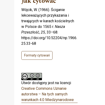
Jak cytować
Wójcik, W. (1966). Ściganie
lekceważących przykazania i
trwających w karach kościelnych
w Polsce do 1565 r.
Nasza
Przeszłość
,
25
, 33–68.
https://doi.org/10.52204/np.1966.
25.33-68
Formaty cytowań
Utwór dostępny jest na licencji
Creative Commons Uznanie
autorstwa – Na tych samych
warunkach 4.0 Miedzynarodowe