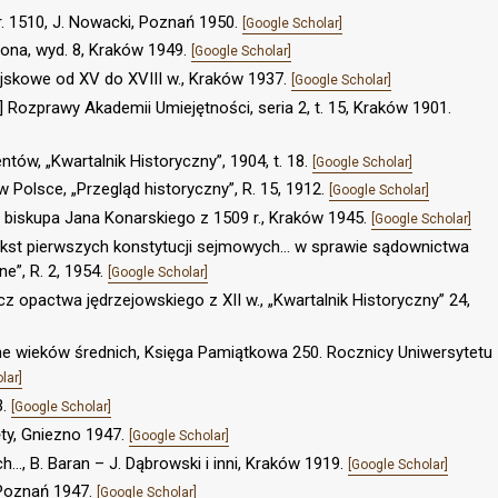
r. 1510, J. Nowacki, Poznań 1950.
[Google Scholar]
orona, wyd. 8, Kraków 1949.
[Google Scholar]
wojskowe od XV do XVIII w., Kraków 1937.
[Google Scholar]
:] Rozprawy Akademii Umiejętności, seria 2, t. 15, Kraków 1901.
tów, „Kwartalnik Historyczny”, 1904, t. 18.
[Google Scholar]
 Polsce, „Przegląd historyczny”, R. 15, 1912.
[Google Scholar]
e biskupa Jana Konarskiego z 1509 r., Kraków 1945.
[Google Scholar]
 Tekst pierwszych konstytucji sejmowych… w sprawie sądownictwa
e”, R. 2, 1954.
[Google Scholar]
 opactwa jędrzejowskiego z XII w., „Kwartalnik Historyczny” 24,
e wieków średnich, Księga Pamiątkowa 250. Rocznicy Uniwersytetu
lar]
3.
[Google Scholar]
ięty, Gniezno 1947.
[Google Scholar]
, B. Baran – J. Dąbrowski i inni, Kraków 1919.
[Google Scholar]
, Poznań 1947.
[Google Scholar]