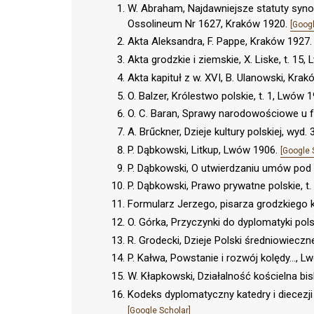
W. Abraham, Najdawniejsze statuty synod
Ossolineum Nr 1627, Kraków 1920.
[Googl
Akta Aleksandra, F. Pappe, Kraków 1927
Akta grodzkie i ziemskie, X. Liske, t. 15
Akta kapituł z w. XVI, B. Ulanowski, Kra
O. Balzer, Królestwo polskie, t. 1, Lwów 
O. C. Baran, Sprawy narodowościowe u f
A. Brűckner, Dzieje kultury polskiej, wyd.
P. Dąbkowski, Litkup, Lwów 1906.
[Google 
P. Dąbkowski, O utwierdzaniu umów pod 
P. Dąbkowski, Prawo prywatne polskie, t
Formularz Jerzego, pisarza grodzkiego k
O. Górka, Przyczynki do dyplomatyki polski
R. Grodecki, Dzieje Polski średniowieczne
P. Kałwa, Powstanie i rozwój kolędy…, 
W. Kłapkowski, Działalność kościelna b
Kodeks dyplomatyczny katedry i diecezji w
[Google Scholar]