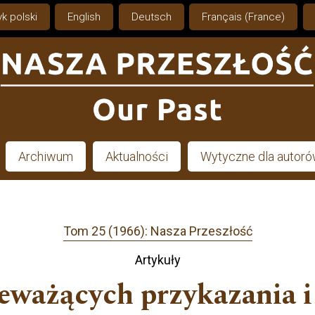
k polski
English
Deutsch
Français (France)
Archiwum
Aktualności
Wytyczne dla autor
Tom 25 (1966): Nasza Przeszłość
Artykuły
ceważących przykazania i