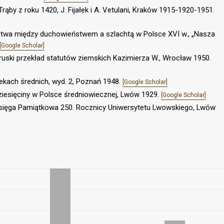
Trąby z roku 1420, J. Fijałek i A. Vetulani, Kraków 1915-1920-1951.
ctwa między duchowieństwem a szlachtą w Polsce XVI w., „Nasza
[Google Scholar]
ruski przekład statutów ziemskich Kazimierza W., Wrocław 1950.
ekach średnich, wyd. 2, Poznań 1948.
[Google Scholar]
dziesięciny w Polsce średniowiecznej, Lwów 1929.
[Google Scholar]
 Księga Pamiątkowa 250. Rocznicy Uniwersytetu Lwowskiego, Lwów