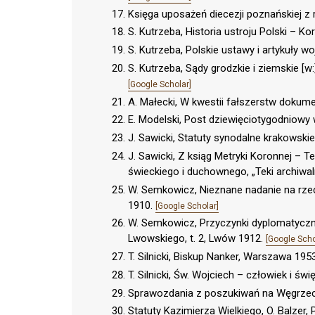
Księga uposażeń diecezji poznańskiej z 
S. Kutrzeba, Historia ustroju Polski – K
S. Kutrzeba, Polskie ustawy i artykuły 
S. Kutrzeba, Sądy grodzkie i ziemskie [w
[Google Scholar]
A. Małecki, W kwestii fałszerstw dokumen
E. Modelski, Post dziewięciotygodniowy w
J. Sawicki, Statuty synodalne krakowski
J. Sawicki, Z ksiąg Metryki Koronnej –
świeckiego i duchownego, „Teki archiwaln
W. Semkowicz, Nieznane nadanie na rzecz
1910.
[Google Scholar]
W. Semkowicz, Przyczynki dyplomatyczn
Lwowskiego, t. 2, Lwów 1912.
[Google Scho
T. Silnicki, Biskup Nanker, Warszawa 195
T. Silnicki, Św. Wojciech – człowiek i św
Sprawozdania z poszukiwań na Węgrzech…
Statuty Kazimierza Wielkiego, O. Balzer