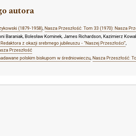
go autora
zykowski (1879-1958)
,
Nasza Przeszłość: Tom 33 (1970): Nasza Pr
oni Baraniak, Bolesław Kominek, James Richardson, Kazimierz Kowals
 Redaktora z okazji srebrnego jubileuszu - "Naszej Przeszłości"
,
asza Przeszłość
nadawane polskim biskupom w średniowieczu
,
Nasza Przeszłość: T