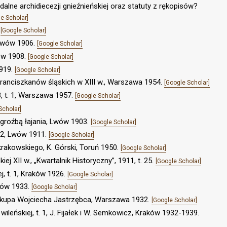
alne archidiecezji gnieźnieńskiej oraz statuty z rękopisów?
e Scholar]
.
[Google Scholar]
, Lwów 1906.
[Google Scholar]
ków 1908.
[Google Scholar]
1919.
[Google Scholar]
ranciszkanów śląskich w XIII w., Warszawa 1954.
[Google Scholar]
 3, t. 1, Warszawa 1957.
[Google Scholar]
Scholar]
groźbą łajania, Lwów 1903.
[Google Scholar]
. 2, Lwów 1911.
[Google Scholar]
rakowskiego, K. Górski, Toruń 1950.
[Google Scholar]
ej XII w., „Kwartalnik Historyczny”, 1911, t. 25.
[Google Scholar]
j, t. 1, Kraków 1926.
[Google Scholar]
Lwów 1933.
[Google Scholar]
iskupa Wojciecha Jastrzębca, Warszawa 1932.
[Google Scholar]
ileńskiej, t. 1, J. Fijałek i W. Semkowicz, Kraków 1932-1939.