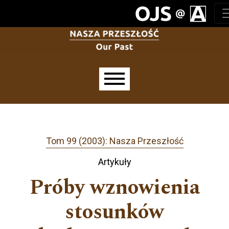
Przejdź do głównego menu
Przejdź do sekcji głównej
Przejdź do stopki
Main menu
Tom 99 (2003): Nasza Przeszłość
Artykuły
Próby wznowienia
stosunków