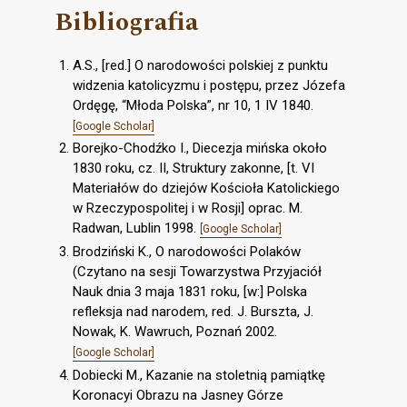
Bibliografia
A.S., [red.] O narodowości polskiej z punktu
widzenia katolicyzmu i postępu, przez Józefa
Ordęgę, “Młoda Polska”, nr 10, 1 IV 1840.
[Google Scholar]
Borejko-Chodźko I., Diecezja mińska około
1830 roku, cz. II, Struktury zakonne, [t. VI
Materiałów do dziejów Kościoła Katolickiego
w Rzeczypospolitej i w Rosji] oprac. M.
Radwan, Lublin 1998.
[Google Scholar]
Brodziński K., O narodowości Polaków
(Czytano na sesji Towarzystwa Przyjaciół
Nauk dnia 3 maja 1831 roku, [w:] Polska
refleksja nad narodem, red. J. Burszta, J.
Nowak, K. Wawruch, Poznań 2002.
[Google Scholar]
Dobiecki M., Kazanie na stoletnią pamiątkę
Koronacyi Obrazu na Jasney Górze