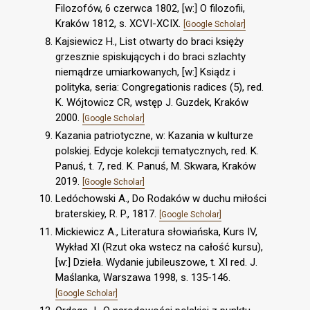
Filozofów, 6 czerwca 1802, [w:] O filozofii,
Kraków 1812, s. XCVI-XCIX.
[Google Scholar]
Kajsiewicz H., List otwarty do braci księży
grzesznie spiskujących i do braci szlachty
niemądrze umiarkowanych, [w:] Ksiądz i
polityka, seria: Congregationis radices (5), red.
K. Wójtowicz CR, wstęp J. Guzdek, Kraków
2000.
[Google Scholar]
Kazania patriotyczne, w: Kazania w kulturze
polskiej. Edycje kolekcji tematycznych, red. K.
Panuś, t. 7, red. K. Panuś, M. Skwara, Kraków
2019.
[Google Scholar]
Ledóchowski A., Do Rodaków w duchu miłości
braterskiey, R. P., 1817.
[Google Scholar]
Mickiewicz A., Literatura słowiańska, Kurs IV,
Wykład XI (Rzut oka wstecz na całość kursu),
[w:] Dzieła. Wydanie jubileuszowe, t. XI red. J.
Maślanka, Warszawa 1998, s. 135-146.
[Google Scholar]