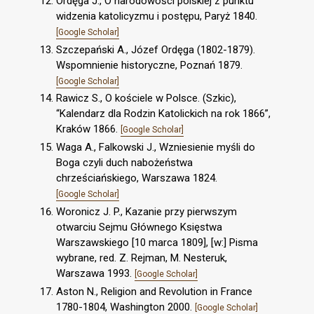
Ordęga J., O narodowości polskiej z punktu
widzenia katolicyzmu i postępu, Paryż 1840.
[Google Scholar]
Szczepański A., Józef Ordęga (1802-1879).
Wspomnienie historyczne, Poznań 1879.
[Google Scholar]
Rawicz S., O kościele w Polsce. (Szkic),
“Kalendarz dla Rodzin Katolickich na rok 1866”,
Kraków 1866.
[Google Scholar]
Waga A., Falkowski J., Wzniesienie myśli do
Boga czyli duch nabożeństwa
chrześciańskiego, Warszawa 1824.
[Google Scholar]
Woronicz J. P., Kazanie przy pierwszym
otwarciu Sejmu Głównego Księstwa
Warszawskiego [10 marca 1809], [w:] Pisma
wybrane, red. Z. Rejman, M. Nesteruk,
Warszawa 1993.
[Google Scholar]
Aston N., Religion and Revolution in France
1780-1804, Washington 2000.
[Google Scholar]