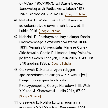
OFMCap (1857-1867), [w:] Dzieje Diecezji
Janowskiej czyli Podlaskiej w latach 1818-
1967, Siedlce 2017, s. 62-80.
[Google Scholar]
Niebelski E., Wobec roku 1863. Księża w
powstaniu styczniowym i ich losy, wyd. II,
Lublin 2016.
[Google Scholar]
Niebelski E., Patriotyczne listy biskupa Karola
Skórkowskiego z czasów powstania 1830-
1831, “Annales Universitatis Marieae Curie-
Skłodowska, Sectio F: Historia, Losy Polaków
pośród swoich i obcych, Lublin 2005, s. 49, List
z 10 grudnia 1830 r.
[Google Scholar]
Olszewski D., Kultura i życie religijne
społeczeństwa polskiego w XIX wieku, [w:]
Dzieje chrześcijaństwa Polski i
Rzeczypospolitej Obojga Narodów, t. III, Wiek
XIX, red. J. Kłoczowski, Lublin 2014, 87-92.
[Google Scholar]
Olszewski D., Polska kultura religijna na
przełomie XIX i XX wieku, Warszawa 1996.