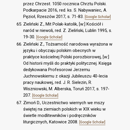
przez Chrzest. 1050 rocznica Chrztu Polski.
Podkarpacie 2016, red. ks. S. Nabywaniec, A.
Pęzioł, Rzeszów 2017, s. 71-83.
[Google Scholar]
Zieliński Z., Mit Polak-katolik, [w:] Kościół i
naród w niewoli, red. Z. Zieliński, Lublin 1995, s.
19-30.
[Google Scholar]
Zieliński Z., Tożsamość narodowa wyrażona w
języku i obyczaju polskim obecnych w
praktyce kościelnej Polski porozbiorowej, [w:]
Od historii myśli do praktyki politycznej. Księga
dedykowana Profesorowi Jerzemu
Juchnowskiemu z okazji Jubileuszu 40-lecia
pracy naukowej, red. J. R. Sielezin, R.
Wiszniowski, M. Alberska, Toruń 2017, s. 197-
207.
[Google Scholar]
Zimoń D., Uczestnictwo wiernych we mszy
świętej na ziemiach polskich w XIX wieku w
świetle modlitewników i podręczników
liturgicznych, Katowice 2008.
[Google Scholar]