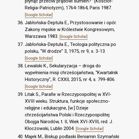
płynąć przeciw prądowi sumień?” (Kościół-
Religia-Patriotyzm), 1764-1864, Paris 1987.
[Google Scholar]
Jabłońska-Deptuła E., Przystosowanie i opór.
Zakony męskie w Królestwie Kongresowym,
Warszawa 1983.
[Google Scholar]
Jabłońska-Deptuła E., Teologia polityczna po
polsku, “W drodze” 3, 1975, nr 9, s. 3-13.
[Google Scholar]
Lewalski K., Sekularyzacja – droga do
wypełnienia misji chrześcijaństwa, “Kwartalnik
Historyczny”, R. CXXII, 2015, nr 4, s. 799-806.
[Google Scholar]
Litak S., Parafie w Rzeczypospolitej w XVI-
XVIII wieku. Struktura, funkcje społeczno-
religijne i edukacyjne, [w:] Dzieje
chrześcijaństwa Polski i Rzeczypospolitej
Obojga Narodów, t. II, Wiek XVI-XVIII, red. J.
Kłoczowski, Lublin 2004.
[Google Scholar]
Majek M., Biskup podlaski Beniamin Szymański