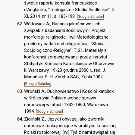
świetle raportu konsula francuskiego
d’Anglade’a, “Teologiczne Studia Siedleckie”, R.
XI, 2014, nr 11, s. 183-198.
[Google Scholar]
Wójtowicz A., Badania jakościowe i ich
związek z badaniami ilościowymi. Projekt
morfologii religijności, [w:] Metodologiczne
problemy badań nad religijnością, “Studia
Socjologiczno-Religijne”, T. 21, Materiały z
konferencji zorganizowanej przez Instytut
Statystyki Kościoła Katolickiego w Ołtarzewie
k. Warszawy, 19-20 grudnia 2000 r., red. J.
Mariański, S. H. Zaręba SAC, Ząbki 2002.
[Google Scholar]
Wroński A., Duchowieństwo i Kościół katolicki
w Królestwie Polskim wobec sprawy
narodowej w latach 1832-1860, Warszawa
1994.
[Google Scholar]
Zieliński Z., Język i obyczaj jako zworniki
narodowe funkcjonujące w praktyce kościelnej
Polski rozbiorowej, [w:] Tyś z nami związał się