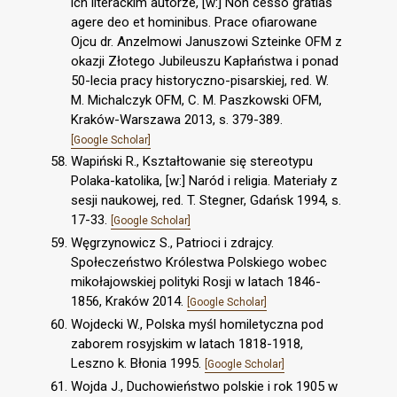
ich literackim autorze, [w:] Non cesso gratias
agere deo et hominibus. Prace ofiarowane
Ojcu dr. Anzelmowi Januszowi Szteinke OFM z
okazji Złotego Jubileuszu Kapłaństwa i ponad
50-lecia pracy historyczno-pisarskiej, red. W.
M. Michalczyk OFM, C. M. Paszkowski OFM,
Kraków-Warszawa 2013, s. 379-389.
[Google Scholar]
Wapiński R., Kształtowanie się stereotypu
Polaka-katolika, [w:] Naród i religia. Materiały z
sesji naukowej, red. T. Stegner, Gdańsk 1994, s.
17-33.
[Google Scholar]
Węgrzynowicz S., Patrioci i zdrajcy.
Społeczeństwo Królestwa Polskiego wobec
mikołajowskiej polityki Rosji w latach 1846-
1856, Kraków 2014.
[Google Scholar]
Wojdecki W., Polska myśl homiletyczna pod
zaborem rosyjskim w latach 1818-1918,
Leszno k. Błonia 1995.
[Google Scholar]
Wojda J., Duchowieństwo polskie i rok 1905 w