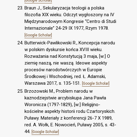
[Google Scholar]
Braun J., Sekularyzacja teologii a polska
filozofia XIX wieku. Odczyt wygłoszony na IV
Międzynarodowym Kongresie “Centro di Studi
Internazionale” 24-29 IX 1977, Rzym 1978.
[Google Scholar]
Butterwick-Pawlikowski R., Koncepcja narodu
w polskim dyskursie końca XVIII wieku.
Rozważania nad Konstytucją 3 maja, [w:] O
ziemię naszą, nie waszą. Ideowe aspekty
procesów narodotwórczych w Europie
Środkowej i Wschodniej, red. Ł. Adamski,
Warszawa 2017, s. 135-151.
[Google Scholar]
Brzozowski M., Problem narodu w
kaznodziejstwie arcybiskupa Jana Pawła
Woronicza (1797-1829), [w:] Religijno-
kościelne aspekty historii rodu Czartoryskich.
Puławy. Materiały z konferencji 26-7 X 1989,
red. A. Wołk, E. Nowocień, Puławy 2005, s. 43-
44.
[Google Scholar]