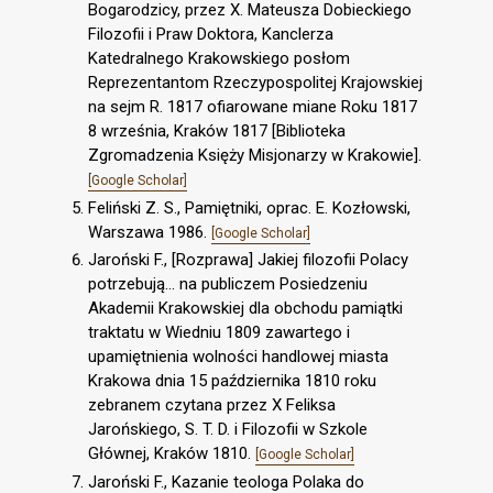
Bogarodzicy, przez X. Mateusza Dobieckiego
Filozofii i Praw Doktora, Kanclerza
Katedralnego Krakowskiego posłom
Reprezentantom Rzeczypospolitej Krajowskiej
na sejm R. 1817 ofiarowane miane Roku 1817
8 września, Kraków 1817 [Biblioteka
Zgromadzenia Księży Misjonarzy w Krakowie].
[Google Scholar]
Feliński Z. S., Pamiętniki, oprac. E. Kozłowski,
Warszawa 1986.
[Google Scholar]
Jaroński F., [Rozprawa] Jakiej filozofii Polacy
potrzebują… na publiczem Posiedzeniu
Akademii Krakowskiej dla obchodu pamiątki
traktatu w Wiedniu 1809 zawartego i
upamiętnienia wolności handlowej miasta
Krakowa dnia 15 października 1810 roku
zebranem czytana przez X Feliksa
Jarońskiego, S. T. D. i Filozofii w Szkole
Głównej, Kraków 1810.
[Google Scholar]
Jaroński F., Kazanie teologa Polaka do