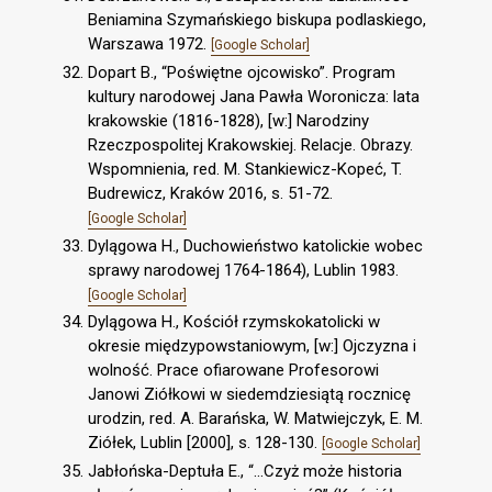
Beniamina Szymańskiego biskupa podlaskiego,
Warszawa 1972.
[Google Scholar]
Dopart B., “Poświętne ojcowisko”. Program
kultury narodowej Jana Pawła Woronicza: lata
krakowskie (1816-1828), [w:] Narodziny
Rzeczpospolitej Krakowskiej. Relacje. Obrazy.
Wspomnienia, red. M. Stankiewicz-Kopeć, T.
Budrewicz, Kraków 2016, s. 51-72.
[Google Scholar]
Dylągowa H., Duchowieństwo katolickie wobec
sprawy narodowej 1764-1864), Lublin 1983.
[Google Scholar]
Dylągowa H., Kościół rzymskokatolicki w
okresie międzypowstaniowym, [w:] Ojczyzna i
wolność. Prace ofiarowane Profesorowi
Janowi Ziółkowi w siedemdziesiątą rocznicę
urodzin, red. A. Barańska, W. Matwiejczyk, E. M.
Ziółek, Lublin [2000], s. 128-130.
[Google Scholar]
Jabłońska-Deptuła E., “...Czyż może historia