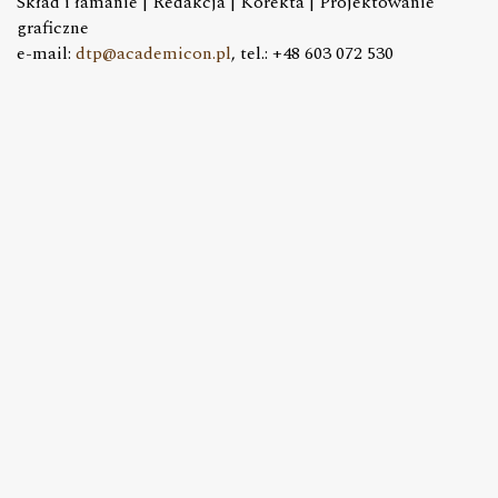
Skład i łamanie | Redakcja | Korekta | Projektowanie
graficzne
e-mail:
dtp@academicon.pl
, tel.: +48 603 072 530