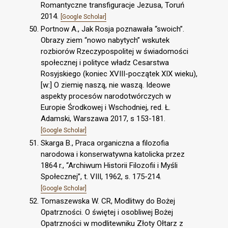
Romantyczne transfiguracje Jezusa, Toruń
2014.
[Google Scholar]
Portnow A., Jak Rosja poznawała “swoich”.
Obrazy ziem “nowo nabytych” wskutek
rozbiorów Rzeczypospolitej w świadomości
społecznej i polityce władz Cesarstwa
Rosyjskiego (koniec XVIII-początek XIX wieku),
[w:] O ziemię naszą, nie waszą. Ideowe
aspekty procesów narodotwórczych w
Europie Środkowej i Wschodniej, red. Ł.
Adamski, Warszawa 2017, s 153-181.
[Google Scholar]
Skarga B., Praca organiczna a filozofia
narodowa i konserwatywna katolicka przez
1864 r., “Archiwum Historii Filozofii i Myśli
Społecznej”, t. VIII, 1962, s. 175-214.
[Google Scholar]
Tomaszewska W. CR, Modlitwy do Bożej
Opatrzności. O świętej i osobliwej Bożej
Opatrzności w modlitewniku Złoty Ołtarz z