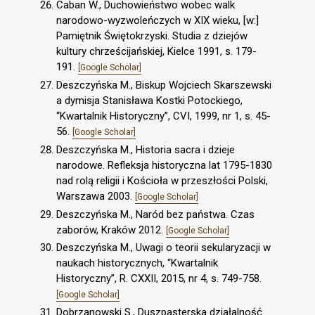
Caban W., Duchowieństwo wobec walk
narodowo-wyzwoleńczych w XIX wieku, [w:]
Pamiętnik Świętokrzyski. Studia z dziejów
kultury chrześcijańskiej, Kielce 1991, s. 179-
191.
[Google Scholar]
Deszczyńska M., Biskup Wojciech Skarszewski
a dymisja Stanisława Kostki Potockiego,
“Kwartalnik Historyczny”, CVI, 1999, nr 1, s. 45-
56.
[Google Scholar]
Deszczyńska M., Historia sacra i dzieje
narodowe. Refleksja historyczna lat 1795-1830
nad rolą religii i Kościoła w przeszłości Polski,
Warszawa 2003.
[Google Scholar]
Deszczyńska M., Naród bez państwa. Czas
zaborów, Kraków 2012.
[Google Scholar]
Deszczyńska M., Uwagi o teorii sekularyzacji w
naukach historycznych, “Kwartalnik
Historyczny”, R. CXXII, 2015, nr 4, s. 749-758.
[Google Scholar]
Dobrzanowski S., Duszpasterska działalność