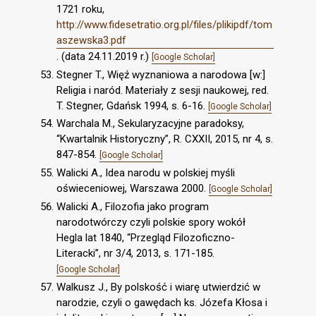
1721 roku,
http://www.fidesetratio.org.pl/files/plikipdf/tom
aszewska3.pdf
. (data 24.11.2019 r.)
[Google Scholar]
Stegner T., Więź wyznaniowa a narodowa [w:]
Religia i naród. Materiały z sesji naukowej, red.
T. Stegner, Gdańsk 1994, s. 6-16.
[Google Scholar]
Warchala M., Sekularyzacyjne paradoksy,
“Kwartalnik Historyczny”, R. CXXII, 2015, nr 4, s.
847-854.
[Google Scholar]
Walicki A., Idea narodu w polskiej myśli
oświeceniowej, Warszawa 2000.
[Google Scholar]
Walicki A., Filozofia jako program
narodotwórczy czyli polskie spory wokół
Hegla lat 1840, “Przegląd Filozoficzno-
Literacki”, nr 3/4, 2013, s. 171-185.
[Google Scholar]
Walkusz J., By polskość i wiarę utwierdzić w
narodzie, czyli o gawędach ks. Józefa Kłosa i