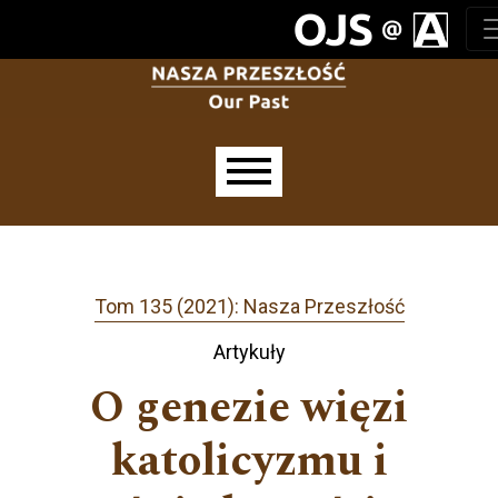
Przejdź do głównego menu
Przejdź do sekcji głównej
Przejdź do stopki
Main menu
Tom 135 (2021): Nasza Przeszłość
Artykuły
O genezie więzi
katolicyzmu i