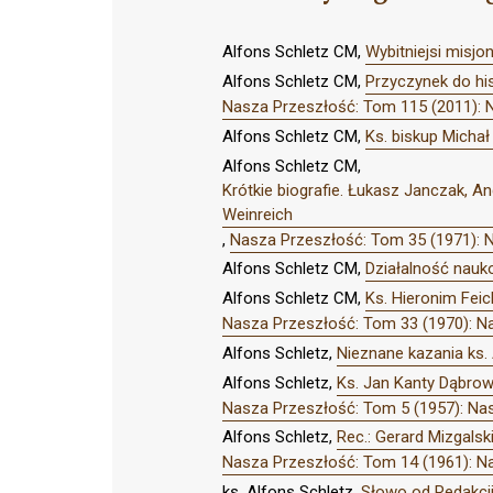
Alfons Schletz CM,
Wybitniejsi misj
Alfons Schletz CM,
Przyczynek do hi
Nasza Przeszłość: Tom 115 (2011): 
Alfons Schletz CM,
Ks. biskup Michał
Alfons Schletz CM,
Krótkie biografie. Łukasz Janczak, A
Weinreich
,
Nasza Przeszłość: Tom 35 (1971): 
Alfons Schletz CM,
Działalność nau
Alfons Schletz CM,
Ks. Hieronim Fei
Nasza Przeszłość: Tom 33 (1970): N
Alfons Schletz,
Nieznane kazania ks. 
Alfons Schletz,
Ks. Jan Kanty Dąbrows
Nasza Przeszłość: Tom 5 (1957): Na
Alfons Schletz,
Rec.: Gerard Mizgals
Nasza Przeszłość: Tom 14 (1961): N
ks. Alfons Schletz,
Słowo od Redakcj