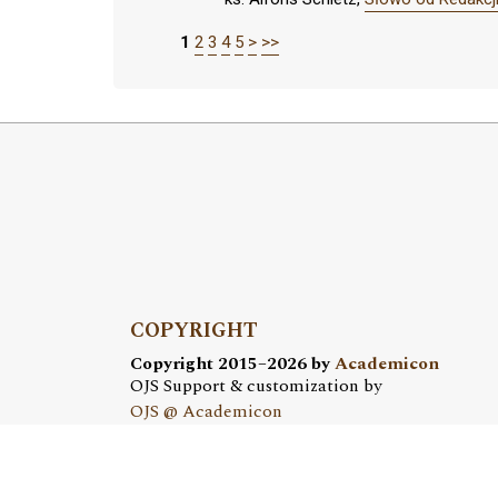
1
2
3
4
5
>
>>
COPYRIGHT
Copyright 2015–2026 by
Academicon
OJS Support & customization by
OJS @ Academicon
Platform & workfow by
OJS/PKP