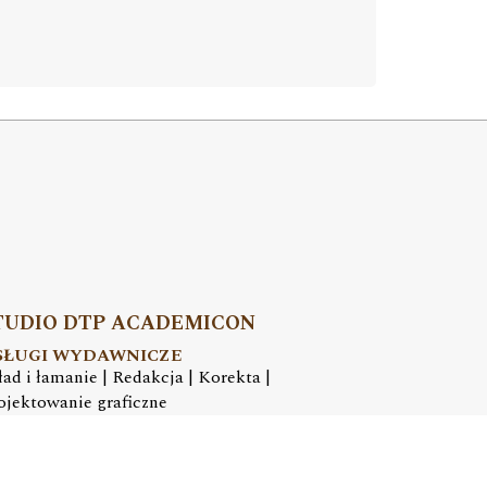
TUDIO DTP ACADEMICON
SŁUGI WYDAWNICZE
ład i łamanie | Redakcja | Korekta |
ojektowanie graficzne
mail:
dtp@academicon.pl
, tel.: +48 603 072 530