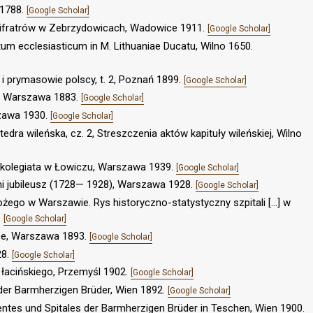
 1788.
[Google Scholar]
 Bonifratrów w Zebrzydowicach, Wadowice 1911.
[Google Scholar]
tum ecclesiasticum in M. Lithuaniae Ducatu, Wilno 1650.
 i prymasowie polscy, t. 2, Poznań 1899.
[Google Scholar]
h, Warszawa 1883.
[Google Scholar]
zawa 1930.
[Google Scholar]
edra wileńska, cz. 2, Streszczenia aktów kapituły wileńskiej, Wilno
 kolegiata w Łowiczu, Warszawa 1939.
[Google Scholar]
etni jubileusz (1728— 1928), Warszawa 1928.
[Google Scholar]
żego w Warszawie. Rys historyczno-statystyczny szpitali [...] w
.
[Google Scholar]
sce, Warszawa 1893.
[Google Scholar]
28.
[Google Scholar]
 łacińskiego, Przemyśl 1902.
[Google Scholar]
] der Barmherzigen Brüder, Wien 1892.
[Google Scholar]
ntes und Spitales der Barmherzigen Brüder in Teschen, Wien 1900.