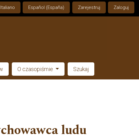
Italiano
Español (España)
Zarejestruj
Zaloguj
ów
O czasopiśmie
Szukaj
wychowawca ludu