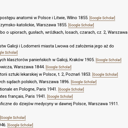
 postępu anatomii w Polsce i Litwie, Wilno 1855.
[Google Scholar]
 rzymsko-katolickie, Warszawa 1855.
[Google Scholar]
lbo o upiorach, gusłach, wróżkach, losach, czarach, cz. 2, Warszawa
estw Galicji i Lodomerii miasta Lwowa od założenia jego aż do
gle Scholar]
ych klasztorów panieńskich w Galicji, Kraków 1905.
[Google Scholar]
Łowicza, Warszawa 1844.
[Google Scholar]
rii sztuki lekarskiej w Polsce, t. 2, Poznań 1853.
[Google Scholar]
nych sądach polskich, Warszawa 1896.
[Google Scholar]
ionale en Pologne, Paris 1941.
[Google Scholar]
tes français, Paris 1941.
[Google Scholar]
graficzne do dziejów medycyny w dawnej Polsce, Warszawa 1911.
[Google Scholar]
946.
[Google Scholar]