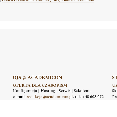
OJS @ ACADEMICON
S
OFERTA DLA CZASOPISM
U
Konfiguracja | Hosting | Serwis | Szkolenia
Sk
e-mail:
redakcja@academicon.pl
, tel.: +48 603 072
Pr
530
e-