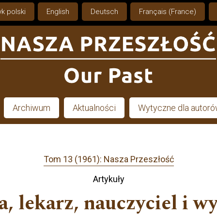
k polski
English
Deutsch
Français (France)
Archiwum
Aktualności
Wytyczne dla autor
Tom 13 (1961): Nasza Przeszłość
Artykuły
, lekarz, nauczyciel i 