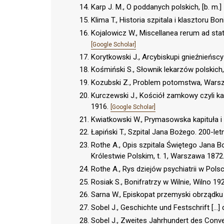
Karp J. M., O poddanych polskich, [b. m.]
Klima T., Historia szpitala i klasztoru
Kojalowicz W., Miscellanea rerum ad sta
[Google Scholar]
Korytkowski J., Arcybiskupi gnieźnieńscy
Kośmiński S., Słownik lekarzów polskic
Kozubski Z., Problem potomstwa, Wars
Kurczewski J., Kościół zamkowy czyli kat
1916.
[Google Scholar]
Kwiatkowski W., Prymasowska kapituła i
Łapiński T., Szpital Jana Bożego. 200-l
Rothe A., Opis szpitala Świętego Jana Bo
Królestwie Polskim, t. 1, Warszawa 1872
Rothe A., Rys dziejów psychiatrii w Pol
Rosiak S., Bonifratrzy w Wilnie, Wilno 19
Sarna W., Episkopat przemyski obrządku
Sobel J., Geschichte und Festschrift [...
Sobel J., Zweites Jahrhundert des Conve