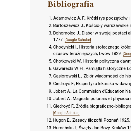
Bibliografia
Adamowicz A. F., Krótki rys początków i
Bartoszewicz J., Kościoły warszawskie
Bohomolec J., Diabeł w swojej postaci a
1777.
[Google Scholar]
Chodynicki I., Historia stołecznego król
czasów teraźniejszych, Lwów 1829.
[Goo
Chotkowski W., Historia polityczna dawn
Gawarecki W. H., Pamiątki historyczne 
Gąsiorowski L., Zbiór wiadomości do histo
Giedroyć F., Ekspertyza lekarska w daw
Jobert A., La Commision d’Education Nat
Jobert A., Magnats polonais et physiocra
Giedroyć F., Źródła biograficzno-biblio
[Google Scholar]
Hugon E., Zasady filozofii, Poznań 1925.
Humeński J., Święty Jan Boży, Kraków 1