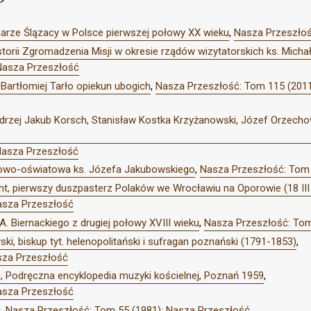
onarze Ślązacy w Polsce pierwszej połowy XX wieku
,
Nasza Przeszłoś
storii Zgromadzenia Misji w okresie rządów wizytatorskich ks. Mich
Nasza Przeszłość
 Bartłomiej Tarło opiekun ubogich
,
Nasza Przeszłość: Tom 115 (2011
ndrzej Jakub Korsch, Stanisław Kostka Krzyżanowski, Józef Orzechows
Nasza Przeszłość
kowo-oświatowa ks. Józefa Jakubowskiego
,
Nasza Przeszłość: Tom 
cht, pierwszy duszpasterz Polaków we Wrocławiu na Oporowie (18 III
asza Przeszłość
A. Biernackiego z drugiej połowy XVIII wieku
,
Nasza Przeszłość: Tom
ki, biskup tyt. helenopolitański i sufragan poznański (1791-1853)
,
sza Przeszłość
ki, Podręczna encyklopedia muzyki kościelnej, Poznań 1959
,
asza Przeszłość
i
,
Nasza Przeszłość: Tom 55 (1981): Nasza Przeszłość