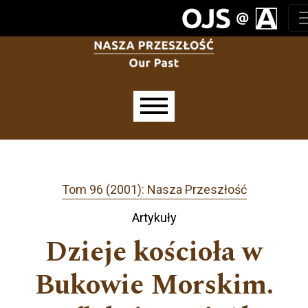
Przejdź do głównego menu
Przejdź do sekcji głównej
Przejdź do stopki
Main menu
Tom 96 (2001): Nasza Przeszłość
Artykuły
Dzieje kościoła w
Bukowie Morskim.