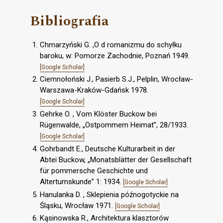
Bibliografia
Chmarzyński G. ,O d romanizmu do schyłku
baroku, w: Pomorze Zachodnie, Poznań 1949.
[Google Scholar]
Сiemnołoński J., Pasierb S.J., Pelplin, Wrocław-
Warszawa-Kraków-Gdańsk 1978.
[Google Scholar]
Gehrke O. , Vom Klöster Buckow bei
Rügenwalde, „Ostpommem Heimat”, 28/1933.
[Google Scholar]
Gohrbandt E., Deutsche Kulturarbeit in der
Abtei Buckow, „Monatsblätter der Gesellschaft
für pommersche Geschichte und
Altertumskunde” 1: 1934.
[Google Scholar]
Hanulanka D. , Sklepienia późnogotyckie na
Śląsku, Wrocław 1971.
[Google Scholar]
Kąsinowska R., Architektura klasztorów