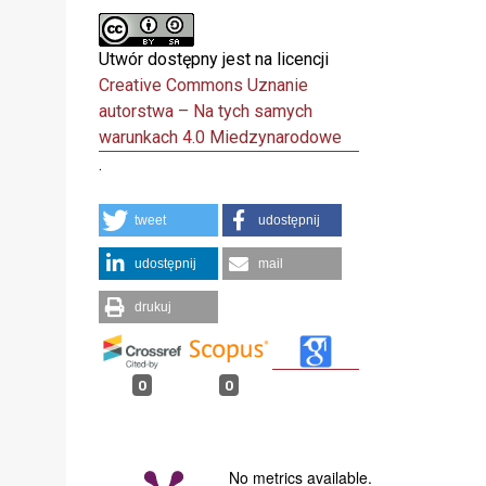
Utwór dostępny jest na licencji
Creative Commons Uznanie
autorstwa – Na tych samych
warunkach 4.0 Miedzynarodowe
.
tweet
udostępnij
udostępnij
mail
drukuj
0
0
No metrics available.