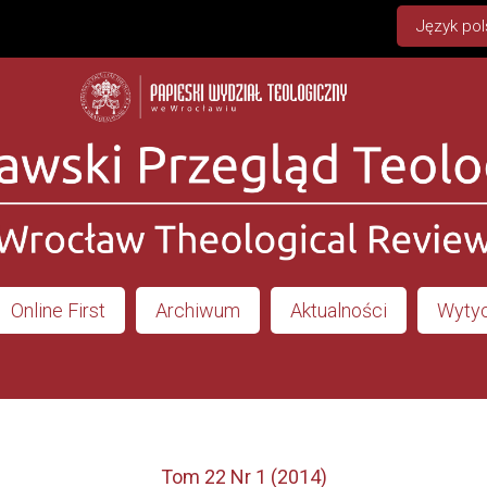
Język pol
Online First
Archiwum
Aktualności
Wytyc
Tom 22 Nr 1 (2014)