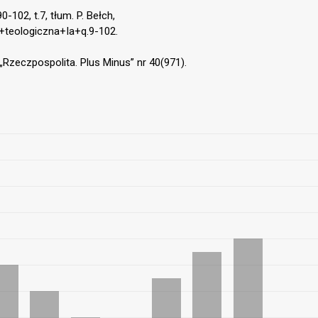
102, t.7, tłum. P. Bełch,
eologiczna+Ia+q.9-102.
 „Rzeczpospolita. Plus Minus” nr 40(971).