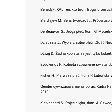
Benedykt XVI, Ten, kto broni Boga, broni cz
Bierdiajew M., Sens twórczości. Próba uspra
De Beauvoir S., Druga płeć, tłum. G. Mycie
Dziedzina J., Wybierz sobie płeć, „Gość Nied
Dźwig D., Żadna kobieta nie jest tylko kobie
Evdokimov P., Kobieta i zbawienie świata, t
Fisher H., Pierwsza płeć, tłum. P. Luboński
Gender cywilizacja śmierci, oprac. Kadra 
2013.
Kierkegaard S., Pojęcie lęku, tłum. A. Szwed