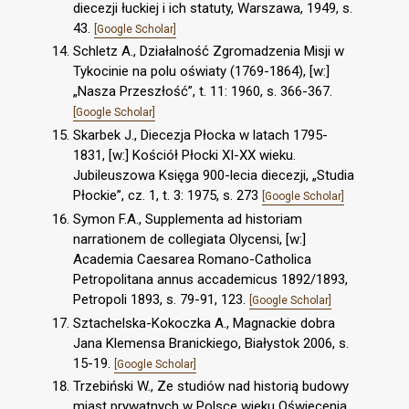
diecezji łuckiej i ich statuty, Warszawa, 1949, s.
43.
[Google Scholar]
Schletz A., Działalność Zgromadzenia Misji w
Tykocinie na polu oświaty (1769-1864), [w:]
„Nasza Przeszłość”, t. 11: 1960, s. 366-367.
[Google Scholar]
Skarbek J., Diecezja Płocka w latach 1795-
1831, [w:] Kościół Płocki XI-XX wieku.
Jubileuszowa Księga 900-lecia diecezji, „Studia
Płockie”, cz. 1, t. 3: 1975, s. 273
[Google Scholar]
Symon F.A., Supplementa ad historiam
narrationem de collegiata Olycensi, [w:]
Academia Caesarea Romano-Catholica
Petropolitana annus accademicus 1892/1893,
Petropoli 1893, s. 79-91, 123.
[Google Scholar]
Sztachelska-Kokoczka A., Magnackie dobra
Jana Klemensa Branickiego, Białystok 2006, s.
15-19.
[Google Scholar]
Trzebiński W., Ze studiów nad historią budowy
miast prywatnych w Polsce wieku Oświecenia,