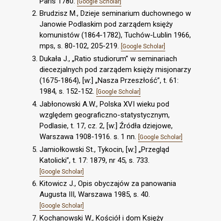
Paris 1780.
[Google Scholar]
Brudzisz M., Dzieje seminarium duchownego w
Janowie Podlaskim pod zarządem księży
komunistów (1864-1782), Tuchów-Lublin 1966,
mps, s. 80-102, 205-219.
[Google Scholar]
Dukała J., „Ratio studiorum” w seminariach
diecezjalnych pod zarządem księży misjonarzy
(1675-1864), [w:] „Nasza Przeszłość”, t. 61:
1984, s. 152-152.
[Google Scholar]
Jabłonowski A.W., Polska XVI wieku pod
względem geograficzno-statystycznym,
Podlasie, t. 17, cz. 2, [w:] Źródła dziejowe,
Warszawa 1908-1916. s. 1 nn.
[Google Scholar]
Jamiołkowski St., Tykocin, [w:] „Przegląd
Katolicki”, t. 17: 1879, nr 45, s. 733.
[Google Scholar]
Kitowicz J., Opis obyczajów za panowania
Augusta III, Warszawa 1985, s. 40.
[Google Scholar]
Kochanowski W., Kościół i dom Księży