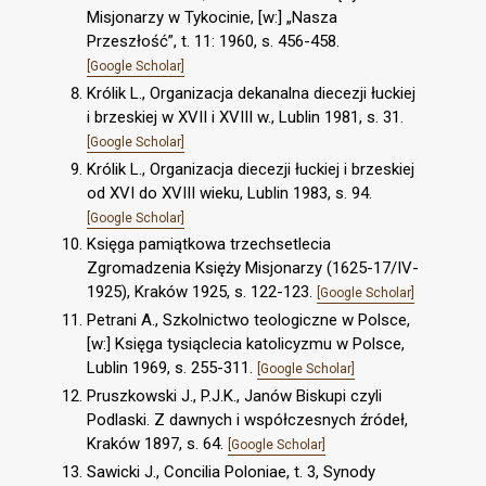
Misjonarzy w Tykocinie, [w:] „Nasza
Przeszłość”, t. 11: 1960, s. 456-458.
[Google Scholar]
Królik L., Organizacja dekanalna diecezji łuckiej
i brzeskiej w XVII i XVIII w., Lublin 1981, s. 31.
[Google Scholar]
Królik L., Organizacja diecezji łuckiej i brzeskiej
od XVI do XVIII wieku, Lublin 1983, s. 94.
[Google Scholar]
Księga pamiątkowa trzechsetlecia
Zgromadzenia Księży Misjonarzy (1625-17/IV-
1925), Kraków 1925, s. 122-123.
[Google Scholar]
Petrani A., Szkolnictwo teologiczne w Polsce,
[w:] Księga tysiąclecia katolicyzmu w Polsce,
Lublin 1969, s. 255-311.
[Google Scholar]
Pruszkowski J., P.J.K., Janów Biskupi czyli
Podlaski. Z dawnych i współczesnych źródeł,
Kraków 1897, s. 64.
[Google Scholar]
Sawicki J., Concilia Poloniae, t. 3, Synody