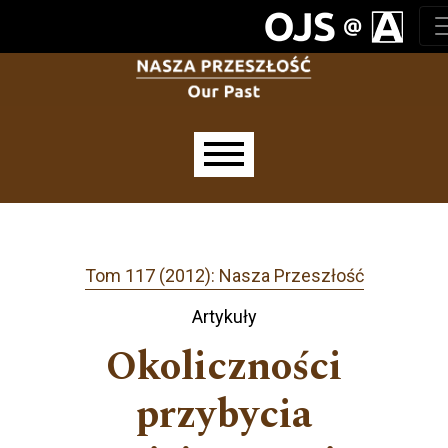
Przejdź do głównego menu
Przejdź do sekcji głównej
Przejdź do stopki
Main menu
Tom 117 (2012): Nasza Przeszłość
Artykuły
Okoliczności
przybycia