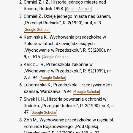
Chmiel Z. i Z., Historia jednego miasta nad
Sanem, Rudnik 1998.
[Google Scholar]
Chmiel Z., Dzieje jednego miasta nad Sanem,
„Przegląd Rudnicki”, R. 2(1990), nr 4, s. 3.
[Google Scholar]
Kamińska K., Wychowanie przedszkolne w
Polsce w latach dziewięćdziesiątych,
„Wychowanie w Przedszkolu”, R. 53(2000), nr
9, s. 515.
[Google Scholar]
Karcz J. R., Przedszkola zakonne w:
„Wychowanie w Przedszkolu”, R. 52(1999), nr
2, s. 94.
[Google Scholar]
Lubomirska K., Przedszkole - rzeczywistość i
szansa, Warszawa 1994.
[Google Scholar]
Siwek H. H., Historia powstania ochronki w
Rudniku, „Przegląd Rudnicki”, R. 2(1990), nr 4, s.
47.
[Google Scholar]
Zoń M., Wychowanie przedszkolne w ujęciu bł.
Edmunda Bojanowskiego, „Pod Opieką
Niepokalanej”, R. 13(2000), nr 139, s. 33.