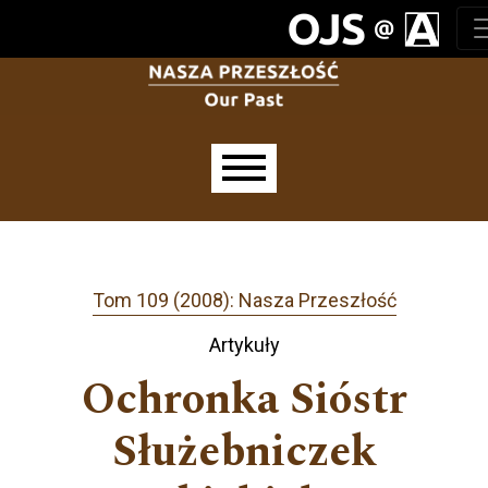
Przejdź do głównego menu
Przejdź do sekcji głównej
Przejdź do stopki
Main menu
Tom 109 (2008): Nasza Przeszłość
Artykuły
Ochronka Sióstr
Służebniczek