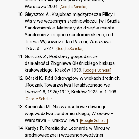
Warszawa 2004.
[Google Scholar]
Gieysztor A., Krajobraz międzyrzecza Pilicy i
Wisły we wczesnym średniowieczu, [w:] Studia
Sandomierskie. Materiały do dziejów miasta
Sandomierz i regionu sandomierskiego, red.
Teresa Wąsowicz i Jan Pazdur, Warszawa
1967, s. 13-27.
[Google Scholar]
Górczak Z., Podstawy gospodarcze
działalności Zbigniewa Oleśnickiego biskupa
krakowskiego, Kraków 1999.
[Google Scholar]
Górski K., Ród Odrowążów w wiekach średnich,
„Rocznik Towarzystwa Heraldycznego we
Lwowie” 8, 1926/1927, Kraków 1928, s. 1-108.
[Google Scholar]
Kamińska M., Nazwy osobowe dawnego
województwa sandomierskiego, Wrocław –
Warszawa – Kraków 1964.
[Google Scholar]
Kardyś P., Parafia św. Leonarda w Mircu w
średniowiecznej i wczesnonowożytnej