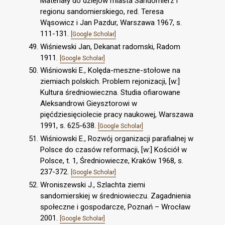
Materiały do dziejów miasta Sandomierz i
regionu sandomierskiego, red. Teresa
Wąsowicz i Jan Pazdur, Warszawa 1967, s.
111-131.
[Google Scholar]
Wiśniewski Jan, Dekanat radomski, Radom
1911.
[Google Scholar]
Wiśniowski E., Kolęda-meszne-stołowe na
ziemiach polskich. Problem rejonizacji, [w:]
Kultura średniowieczna. Studia ofiarowane
Aleksandrowi Gieysztorowi w
pięćdziesięciolecie pracy naukowej, Warszawa
1991, s. 625-638.
[Google Scholar]
Wiśniowski E., Rozwój organizacji parafialnej w
Polsce do czasów reformacji, [w:] Kościół w
Polsce, t. 1, Średniowiecze, Kraków 1968, s.
237-372.
[Google Scholar]
Wroniszewski J., Szlachta ziemi
sandomierskiej w średniowieczu. Zagadnienia
społeczne i gospodarcze, Poznań – Wrocław
2001.
[Google Scholar]