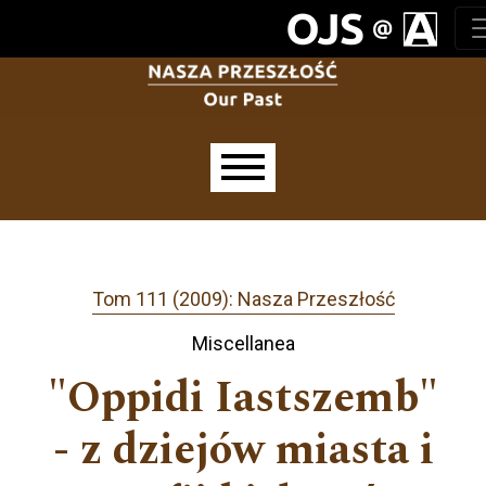
Przejdź do głównego menu
Przejdź do sekcji głównej
Przejdź do stopki
Main menu
Tom 111 (2009): Nasza Przeszłość
Miscellanea
"Oppidi Iastszemb"
- z dziejów miasta i