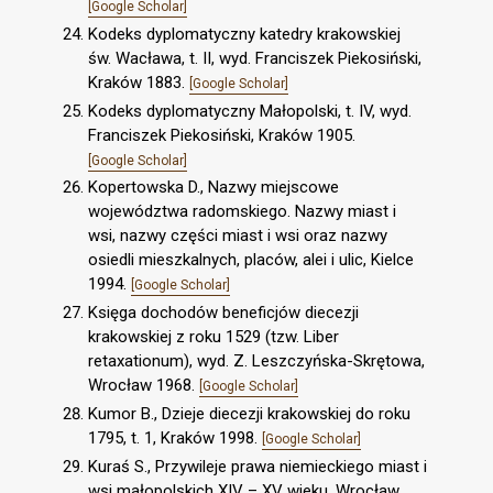
[Google Scholar]
Kodeks dyplomatyczny katedry krakowskiej
św. Wacława, t. II, wyd. Franciszek Piekosiński,
Kraków 1883.
[Google Scholar]
Kodeks dyplomatyczny Małopolski, t. IV, wyd.
Franciszek Piekosiński, Kraków 1905.
[Google Scholar]
Kopertowska D., Nazwy miejscowe
województwa radomskiego. Nazwy miast i
wsi, nazwy części miast i wsi oraz nazwy
osiedli mieszkalnych, placów, alei i ulic, Kielce
1994.
[Google Scholar]
Księga dochodów beneficjów diecezji
krakowskiej z roku 1529 (tzw. Liber
retaxationum), wyd. Z. Leszczyńska-Skrętowa,
Wrocław 1968.
[Google Scholar]
Kumor B., Dzieje diecezji krakowskiej do roku
1795, t. 1, Kraków 1998.
[Google Scholar]
Kuraś S., Przywileje prawa niemieckiego miast i
wsi małopolskich XIV – XV wieku, Wrocław