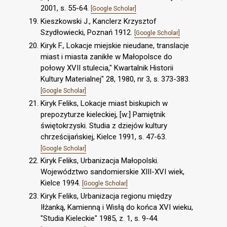
2001, s. 55-64.
[Google Scholar]
Kieszkowski J., Kanclerz Krzysztof
Szydłowiecki, Poznań 1912.
[Google Scholar]
Kiryk F., Lokacje miejskie nieudane, translacje
miast i miasta zanikłe w Małopolsce do
połowy XVII stulecia," Kwartalnik Historii
Kultury Materialnej" 28, 1980, nr 3, s. 373-383.
[Google Scholar]
Kiryk Feliks, Lokacje miast biskupich w
prepozyturze kieleckiej, [w:] Pamiętnik
świętokrzyski. Studia z dziejów kultury
chrześcijańskiej, Kielce 1991, s. 47-63.
[Google Scholar]
Kiryk Feliks, Urbanizacja Małopolski.
Województwo sandomierskie XIII-XVI wiek,
Kielce 1994.
[Google Scholar]
Kiryk Feliks, Urbanizacja regionu między
Iłżanką, Kamienną i Wisłą do końca XVI wieku,
"Studia Kieleckie" 1985, z. 1, s. 9-44.