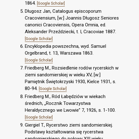
1864.
[Google Scholar]
Długosz Jan, Catalogus episcoporum
Cracoviensium, [w:] Joannis Długosz Seniores
canonici Cracoviensis, Opera Omnia, ed.
Aleksander Przeździecki, t. I, Cracoviae 1887.
[Google Scholar]
Encyklopedia powszechna, wyd. Samuel
Orgelbrand, t. 13, Warszawa 1863.
[Google Scholar]
Friedberg M., Rozsiedlenie rodów rycerskich w
ziemi sandomierskiej w wieku XV, [w:]
Pamiętnik Świętokrzyski 1930, Kielce 1931, s.
80-94.
[Google Scholar]
Friedberg M., Ród Łabędziów w wiekach
średnich, „Rocznik Towarzystwa
Heraldycznego we Lwowie” 7, 1926, s. 1-100.
[Google Scholar]
Giergiel T., Rycerstwo ziemi sandomierskiej.
Podstawy kształtowania się rycerstwa
sandomierskiego do połowy XIII wieku,