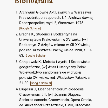
Bibliografia
Archiwum Główne Akt Dawnych w Warszawie.
Przewodnik po zespołach, t. 1. Archiwa dawnej
Rzeczpospolitej, wyd. 2, Warszawa 1975.
[Google Scholar]
Bracha K., Studenci z Bodzentyna na
Uniwersytecie Krakowskim w XV wieku, [w:]
Bodzentyn. Z dziejów miasta w XII-XX wieku,
pod red. Krzysztofa Brachy, Kielce 1998, s. 57-
63.
[Google Scholar]
Chłapowski K., Metoda i wyniki. I Środowisko
geograficzne, [w:] Atlas Historyczny Polski.
Województwo sandomierskie w drugiej
połowie XVI wieku, red. Władysław Pałucki, s.
21-30.
[Google Scholar]
Dlugossi J., Liber beneficiorum dioecesis
Cracoviensis, t. II, [w:] Joannis Długosz
Seniores canonici Cracoviensis, Opera Omnia,
ed. Aleksander Przeździecki, t. VIII, Cracoviae