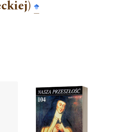
ckiej)
Cover image