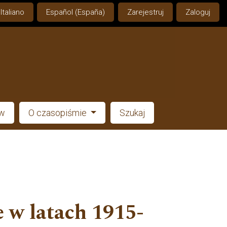
Italiano
Español (España)
Zarejestruj
Zaloguj
ów
O czasopiśmie
Szukaj
e w latach 1915-