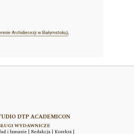
enie Archidiecezji w Białymstoku)
,
TUDIO DTP ACADEMICON
SŁUGI WYDAWNICZE
ład i łamanie | Redakcja | Korekta |