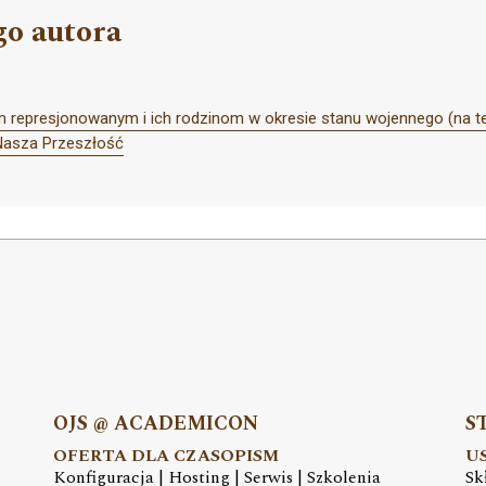
go autora
represjonowanym i ich rodzinom w okresie stanu wojennego (na ter
Nasza Przeszłość
OJS @ ACADEMICON
S
OFERTA DLA CZASOPISM
U
Konfiguracja | Hosting | Serwis | Szkolenia
Sk