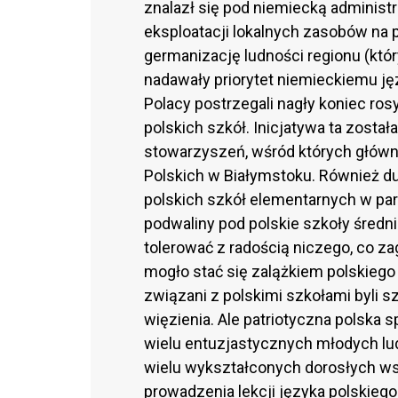
znalazł się pod niemiecką administra
eksploatacji lokalnych zasobów na p
germanizację ludności regionu (któ
nadawały priorytet niemieckiemu ję
Polacy postrzegali nagły koniec ro
polskich szkół. Inicjatywa ta zost
stowarzyszeń, wśród których główn
Polskich w Białymstoku. Również du
polskich szkół elementarnych w par
podwaliny pod polskie szkoły średn
tolerować z radością niczego, co z
mogło stać się zalążkiem polskieg
związani z polskimi szkołami byli s
więzienia. Ale patriotyczna polska 
wielu entuzjastycznych młodych ludzi
wielu wykształconych dorosłych wsz
prowadzenia lekcji języka polskieg