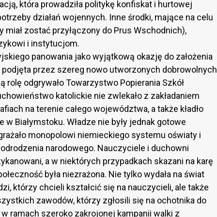
cją, która prowadziła politykę konfiskat i hurtowej
otrzeby działań wojennych. Inne środki, mające na celu
ry miał zostać przyłączony do Prus Wschodnich),
zykowi i instytucjom.
syjskiego panowania jako wyjątkową okazję do założenia
ała podjęta przez szereg nowo utworzonych dobrowolnych
ą rolę odgrywało Towarzystwo Popierania Szkół
chowieństwo katolickie nie zwlekało z zakładaniem
afiach na terenie całego województwa, a także kładło
ie w Białymstoku. Władze nie były jednak gotowe
agrażało monopolowi niemieckiego systemu oświaty i
o odrodzenia narodowego. Nauczyciele i duchowni
zykanowani, a w niektórych przypadkach skazani na karę
społeczność była niezrażona. Nie tylko wydała na świat
, którzy chcieli kształcić się na nauczycieli, ale także
ystkich zawodów, którzy zgłosili się na ochotnika do
o w ramach szeroko zakrojonej kampanii walki z