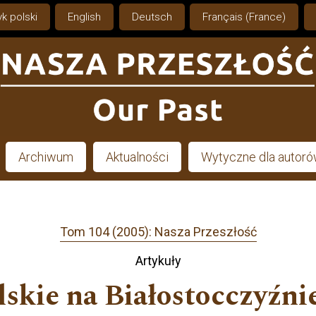
k polski
English
Deutsch
Français (France)
Archiwum
Aktualności
Wytyczne dla autor
Tom 104 (2005): Nasza Przeszłość
Artykuły
skie na Białostocczyźni