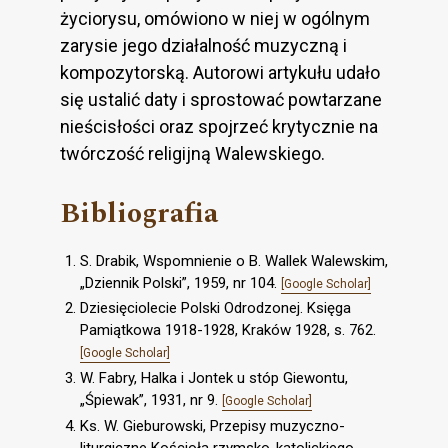
życiorysu, omówiono w niej w ogólnym
zarysie jego działalność muzyczną i
kompozytorską. Autorowi artykułu udało
się ustalić daty i sprostować powtarzane
nieścisłości oraz spojrzeć krytycznie na
twórczość religijną Walewskiego.
Bibliografia
S. Drabik, Wspomnienie o B. Wallek Walewskim,
„Dziennik Polski”, 1959, nr 104.
[Google Scholar]
Dziesięciolecie Polski Odrodzonej. Księga
Pamiątkowa 1918-1928, Kraków 1928, s. 762.
[Google Scholar]
W. Fabry, Halka i Jontek u stóp Giewontu,
„Śpiewak”, 1931, nr 9.
[Google Scholar]
Ks. W. Gieburowski, Przepisy muzyczno-
liturgiczne Kościoła rzymsko-katolickiego,