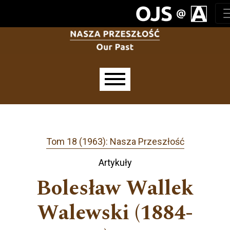
Przejdź do głównego menu
Przejdź do sekcji głównej
Przejdź do stopki
Main menu
Tom 18 (1963): Nasza Przeszłość
Artykuły
Bolesław Wallek
Walewski (1884-