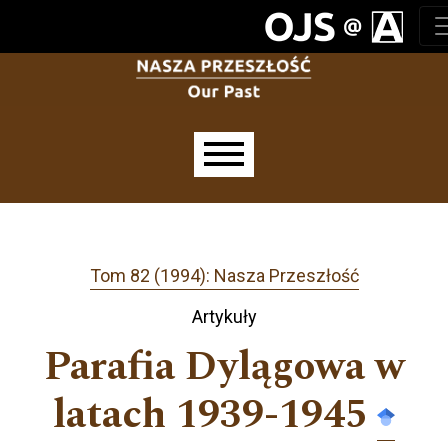
Przejdź do głównego menu
Przejdź do sekcji głównej
Przejdź do stopki
Main menu
Tom 82 (1994): Nasza Przeszłość
Artykuły
Parafia Dylągowa w
latach 1939-1945