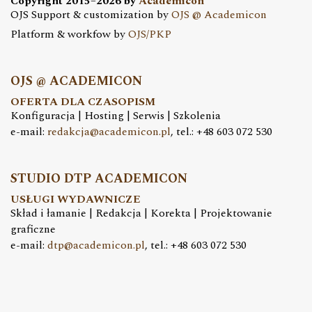
Copyright 2015–2026 by
Academicon
OJS Support & customization by
OJS @ Academicon
Platform & workfow by
OJS/PKP
OJS @ ACADEMICON
OFERTA DLA CZASOPISM
Konfiguracja | Hosting | Serwis | Szkolenia
e-mail:
redakcja@academicon.pl
, tel.: +48 603 072 530
STUDIO DTP ACADEMICON
USŁUGI WYDAWNICZE
Skład i łamanie | Redakcja | Korekta | Projektowanie
graficzne
e-mail:
dtp@academicon.pl
, tel.: +48 603 072 530