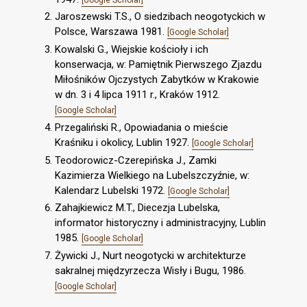
Jaroszewski T.S., O siedzibach neogotyckich w
Polsce, Warszawa 1981.
[Google Scholar]
Kowalski G., Wiejskie kościoły i ich
konserwacja, w: Pamiętnik Pierwszego Zjazdu
Miłośników Ojczystych Zabytków w Krakowie
w dn. 3 i 4 lipca 1911 r., Kraków 1912.
[Google Scholar]
Przegaliński R., Opowiadania o mieście
Kraśniku i okolicy, Lublin 1927.
[Google Scholar]
Teodorowicz-Czerepińska J., Zamki
Kazimierza Wielkiego na Lubelszczyźnie, w:
Kalendarz Lubelski 1972.
[Google Scholar]
Zahajkiewicz M.T., Diecezja Lubelska,
informator historyczny i administracyjny, Lublin
1985.
[Google Scholar]
Żywicki J., Nurt neogotycki w architekturze
sakralnej międzyrzecza Wisły i Bugu, 1986.
[Google Scholar]