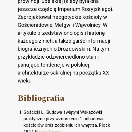
prowincji lubelskiej (kiedy była ona
jeszcze częścią Imperium Rosyjskiego).
Zaprojektował neogotyckie kościoły w
Gościeradowie, Mełgwi i Wąwolnicy. W
artykule przedstawiono opis i historię
każdego z nich, a także garść informacji
biograficznych o Drozdowskim. Na tym
przykładzie odzwierciedlono stan i
panujące tendencje w polskiej
architekturze sakralnej na początku XX
wieku.
Bibliografia
Gościcki L., Budowa świątyni Wskazówki
praktyczne przy wznoszeniu 1 odbudowie
kościołów oraz zdobieniu ich wnętrza, Płock
1947.
[Google Scholar]