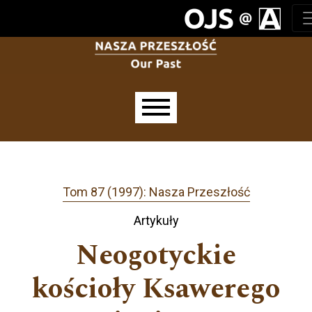
Przejdź do głównego menu
Przejdź do sekcji głównej
Przejdź do stopki
Main menu
Tom 87 (1997): Nasza Przeszłość
Artykuły
Neogotyckie
kościoły Ksawerego