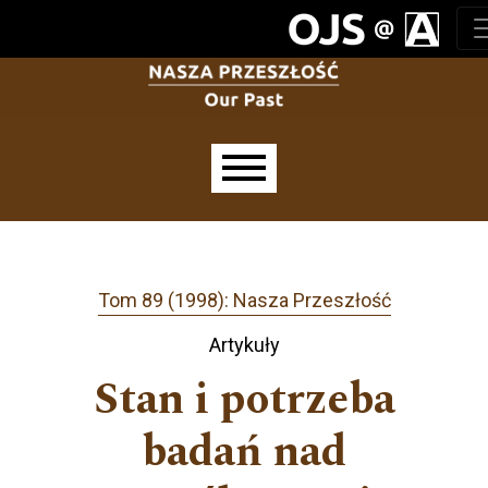
Przejdź do głównego menu
Przejdź do sekcji głównej
Przejdź do stopki
Main menu
Tom 89 (1998): Nasza Przeszłość
Artykuły
Stan i potrzeba
badań nad