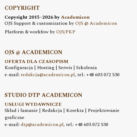
COPYRIGHT
Copyright 2015–2026 by
Academicon
OJS Support & customization by
OJS @ Academicon
Platform & workfow by
OJS/PKP
OJS @ ACADEMICON
OFERTA DLA CZASOPISM
Konfiguracja | Hosting | Serwis | Szkolenia
e-mail:
redakcja@academicon.pl
, tel.: +48 603 072 530
STUDIO DTP ACADEMICON
USŁUGI WYDAWNICZE
Skład i łamanie | Redakcja | Korekta | Projektowanie
graficzne
e-mail:
dtp@academicon.pl
, tel.: +48 603 072 530