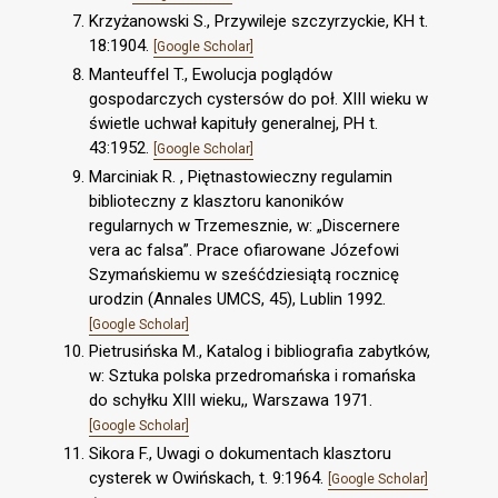
Krzyżanowski S., Przywileje szczyrzyckie, KH t.
18:1904.
[Google Scholar]
Manteuffel T., Ewolucja poglądów
gospodarczych cystersów do poł. XIII wieku w
świetle uchwał kapituły generalnej, PH t.
43:1952.
[Google Scholar]
Marciniak R. , Piętnastowieczny regulamin
biblioteczny z klasztoru kanoników
regularnych w Trzemesznie, w: „Discernere
vera ac falsa”. Prace ofiarowane Józefowi
Szymańskiemu w sześćdziesiątą rocznicę
urodzin (Annales UMCS, 45), Lublin 1992.
[Google Scholar]
Pietrusińska M., Katalog i bibliografia zabytków,
w: Sztuka polska przedromańska i romańska
do schyłku XIII wieku,, Warszawa 1971.
[Google Scholar]
Sikora F., Uwagi o dokumentach klasztoru
cysterek w Owińskach, t. 9:1964.
[Google Scholar]