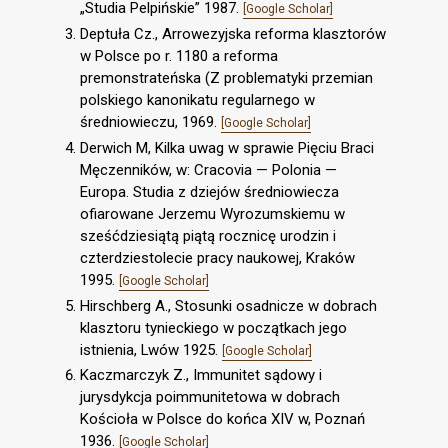
„Studia Pelpińskie” 1987.
[Google Scholar]
Deptuła Cz., Arrowezyjska reforma klasztorów
w Polsce po r. 1180 a reforma
premonstrateńska (Z problematyki przemian
polskiego kanonikatu regularnego w
średniowieczu, 1969.
[Google Scholar]
Derwich M, Kilka uwag w sprawie Pięciu Braci
Męczenników, w: Cracovia — Polonia —
Europa. Studia z dziejów średniowiecza
ofiarowane Jerzemu Wyrozumskiemu w
sześćdziesiątą piątą rocznicę urodzin i
czterdziestolecie pracy naukowej, Kraków
1995.
[Google Scholar]
Hirschberg A., Stosunki osadnicze w dobrach
klasztoru tynieckiego w początkach jego
istnienia, Lwów 1925.
[Google Scholar]
Kaczmarczyk Z., Immunitet sądowy i
jurysdykcja poimmunitetowa w dobrach
Kościoła w Polsce do końca XIV w, Poznań
1936.
[Google Scholar]