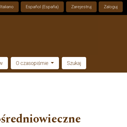
Italiano
Español (España)
Zarejestruj
Zaloguj
ów
O czasopiśmie
Szukaj
ośredniowieczne