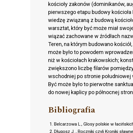
kościoły zakonów (dominikanów, aug
pierwszego etapu budowy kościoła 
wiedzę związaną z budową kościołów
warsztat, który być może miał swoj
wiązać zachowane w źródłach nazw
Teren, na którym budowano kościół,
może było to powodem wprowadzeni
niż w kościołach krakowskich; kon
zwiększono liczbę filarów pomiędz
wschodniej po stronie południowej w
Być może było to pierwotne sanktuar
do nowej kaplicy po północnej stron
Bibliografia
Belcarzowa L., Glosy polskie w łaciński
Długosz J. , Roczniki czyli Kroniki sła