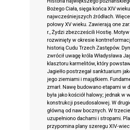
Historia największego poznańskie
Bożego Ciała, sięga końca XIV wiek
najwcześniejszych źródłach. Więce
połowy XV wieku. Zawierają one zar
r., Żydzi zbezcześcili Hostię. Moty
rozwinięty w okresie kontrreformac
historią Cudu Trzech Zastępów. Dy
zwrócił uwagę króla Władysława Jag
klasztoru karmelitów, który powst
Jagiełło postrzegał sanktuarium jak
jego ziemiami i majątkiem. Fundame
zmarł. Nawę budowano etapami w d
była jako kościół halowy; jednak w 
konstrukcji pseudosalowej. W drugi
główną od naw bocznych. W trzeciej 
uzupełniono dachami i stropami. Pl
przypomina plany szeregu XIV-wiecz