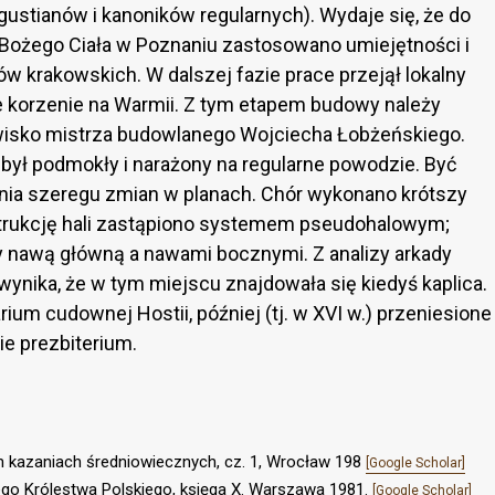
ustianów i kanoników regularnych). Wydaje się, że do
Bożego Ciała w Poznaniu zastosowano umiejętności i
 krakowskich. W dalszej fazie prace przejął lokalny
e korzenie na Warmii. Z tym etapem budowy należy
isko mistrza budowlanego Wojciecha Łobżeńskiego.
 był podmokły i narażony na regularne powodzie. Być
a szeregu zmian w planach. Chór wykonano krótszy
strukcję hali zastąpiono systemem pseudohalowym;
y nawą główną a nawami bocznymi. Z analizy arkady
ynika, że w tym miejscu znajdowała się kiedyś kaplica.
ium cudownej Hostii, później (tj. w XVI w.) przeniesione
ie prezbiterium.
ch kazaniach średniowiecznych, cz. 1, Wrocław 198
[Google Scholar]
wnego Królestwa Polskiego, księga X. Warszawa 1981.
[Google Scholar]