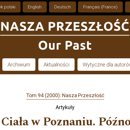
k polski
English
Deutsch
Français (France)
Archiwum
Aktualności
Wytyczne dla autor
Tom 94 (2000): Nasza Przeszłość
Artykuły
 Ciała w Poznaniu. Późn