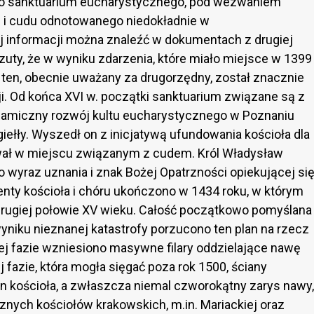
go sanktuarium eucharystycznego, pod wezwaniem
u i cudu odnotowanego niedokładnie w
j informacji można znaleźć w dokumentach z drugiej
zuty, że w wyniku zdarzenia, które miało miejsce w 1399
w ten, obecnie uważany za drugorzędny, został znacznie
ji. Od końca XVI w. początki sanktuarium związane są z
namiczny rozwój kultu eucharystycznego w Poznaniu
iełły. Wyszedł on z inicjatywą ufundowania kościoła dla
awał w miejscu związanym z cudem. Król Władysław
o wyraz uznania i znak Bożej Opatrzności opiekującej si
nty kościoła i chóru ukończono w 1434 roku, w którym
rugiej połowie XV wieku. Całość początkowo pomyślana
wyniku nieznanej katastrofy porzucono ten plan na rzecz
ej fazie wzniesiono masywne filary oddzielające nawę
fazie, która mogła sięgać poza rok 1500, ściany
an kościoła, a zwłaszcza niemal czworokątny zarys nawy,
nych kościołów krakowskich, m.in. Mariackiej oraz