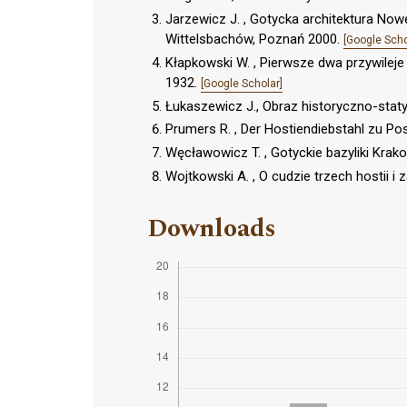
Jarzewicz J. , Gotycka architektura No
Wittelsbachów, Poznań 2000.
[Google Scho
Kłapkowski W. , Pierwsze dwa przywilej
1932.
[Google Scholar]
Łukaszewicz J., Obraz historyczno-staty
Prumers R. , Der Hostiendiebstahl zu P
Węcławowicz T. , Gotyckie bazyliki Kra
Wojtkowski A. , O cudzie trzech hostii 
Downloads