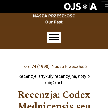
Przejdź do głównego menu
Przejdź do sekcji głównej
Przejdź do stopki
Main menu
Tom 74 (1990): Nasza Przeszłość
Recenzje, artykuły recenzyjne, noty o
książkach
Recenzja: Codex
Mednicensis seu