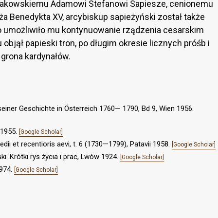
 krakowskiemu Adamowi Stefanowi Sapiesze, cenionemu
ża Benedykta XV, arcybiskup sapieżyński został także
umożliwiło mu kontynuowanie rządzenia cesarskim
 objął papieski tron, po długim okresie licznych próśb i
o grona kardynałów.
seiner Geschichte in Österreich 1760— 1790, Bd 9, Wien 1956.
 1955.
[Google Scholar]
medii et recentioris aevi, t. 6 (1730—1799), Patavii 1958.
[Google Scholar]
i. Krótki rys życia i prac, Lwów 1924.
[Google Scholar]
1974.
[Google Scholar]