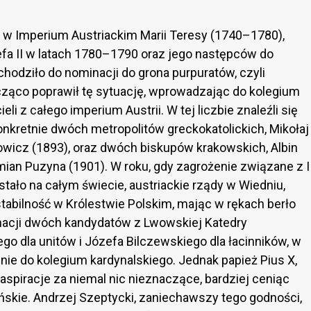
w Imperium Austriackim Marii Teresy (1740–1780),
a II w latach 1780–1790 oraz jego następców do
hodziło do nominacji do grona purpuratów, czyli
cząco poprawił tę sytuację, wprowadzając do kolegium
li z całego imperium Austrii. W tej liczbie znaleźli się
 konkretnie dwóch metropolitów greckokatolickich, Mikołaj
owicz (1893), oraz dwóch biskupów krakowskich, Albin
mian Puzyna (1901). W roku, gdy zagrożenie związane z I
tało na całym świecie, austriackie rządy w Wiedniu,
tabilność w Królestwie Polskim, mając w rękach berło
inacji dwóch kandydatów z Lwowskiej Katedry
ego dla unitów i Józefa Bilczewskiego dla łacinników, w
ie do kolegium kardynalskiego. Jednak papież Pius X,
aspiracje za niemal nic nieznaczące, bardziej ceniąc
skie. Andrzej Szeptycki, zaniechawszy tego godności,