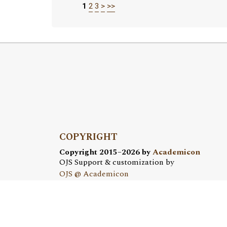
1
2
3
>
>>
COPYRIGHT
Copyright 2015–2026 by
Academicon
OJS Support & customization by
OJS @ Academicon
Platform & workfow by
OJS/PKP