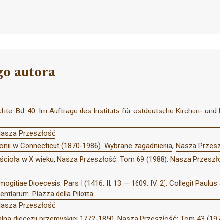
go autora
hte. Bd. 40. Im Auftrage des Instituts für ostdeutsche Kirchen- und
Nasza Przeszłość
lonii w Connecticut (1870-1986). Wybrane zagadnienia
,
Nasza Przesz
ścioła w X wieku
,
Nasza Przeszłość: Tom 69 (1988): Nasza Przeszł
itiae Dioecesis. Pars I (1416. II. 13 — 1609. IV. 2). Collegit Paulus
ntiarum. Piazza della Pilotta
Nasza Przeszłość
ialna diecezji przemyskiej 1772-1850
,
Nasza Przeszłość: Tom 43 (197