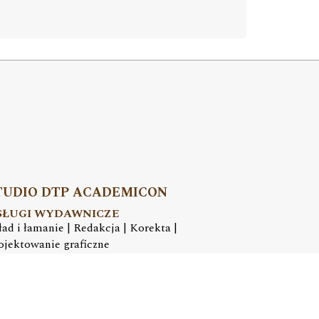
TUDIO DTP ACADEMICON
SŁUGI WYDAWNICZE
ład i łamanie | Redakcja | Korekta |
ojektowanie graficzne
mail:
dtp@academicon.pl
, tel.: +48 603 072 530