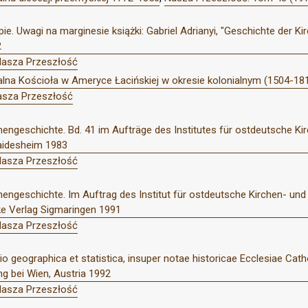
ie. Uwagi na marginesie książki: Gabriel Adrianyi, "Geschichte der K
2
Nasza Przeszłość
ialna Kościoła w Ameryce Łacińskiej w okresie kolonialnym (1504-18
asza Przeszłość
hengeschichte. Bd. 41 im Aufträge des Institutes für ostdeutsche Ki
aidesheim 1983
Nasza Przeszłość
chengeschichte. Im Auftrag des Institut für ostdeutsche Kirchen- u
ke Verlag Sigmaringen 1991
Nasza Przeszłość
tio geographica et statistica, insuper notae historicae Ecclesiae C
ng bei Wien, Austria 1992
Nasza Przeszłość