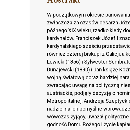
Abstrakt
W początkowym okresie panowania 
zwłaszcza za czasów cesarza Józef
późnego XIX wieku, rzadko kiedy doc
kardynałów. Franciszek Józef I zna
kardynalskiego sześciu przedstawicie
również czterej biskupi z Galicji, a
Lewicki (1856) i Sylwester Sembrat
Dunajewski (1890) i Jan książę Koź
wojną światową coraz bardziej naras
zwracając uwagę na polityczną nies
austriackie, podjęły decyzję o nom
Metropolitalnej: Andrzeja Szeptycki
nadziei na ich pomyślne wprowadzen
wówczas żyjący, uważał polityczne 
godność Domu Bożego i życie kapłań