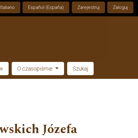
Italiano
Español (España)
Zarejestruj
Zaloguj
ów
O czasopiśmie
Szukaj
wskich Józefa