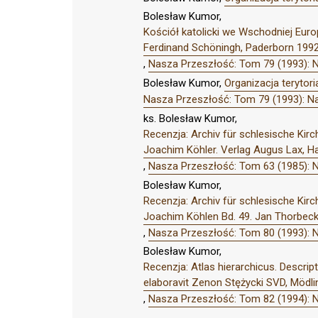
Bolesław Kumor,
Kościół katolicki we Wschodniej Europ
Ferdinand Schöningh, Paderborn 199
,
Nasza Przeszłość: Tom 79 (1993): 
Bolesław Kumor,
Organizacja terytor
Nasza Przeszłość: Tom 79 (1993): N
ks. Bolesław Kumor,
Recenzja: Archiv für schlesische Kirc
Joachim Köhler. Verlag Augus Lax, H
,
Nasza Przeszłość: Tom 63 (1985): 
Bolesław Kumor,
Recenzja: Archiv für schlesische Kir
Joachim Köhlen Bd. 49. Jan Thorbec
,
Nasza Przeszłość: Tom 80 (1993): 
Bolesław Kumor,
Recenzja: Atlas hierarchicus. Descrip
elaboravit Zenon Stężycki SVD, Mödli
,
Nasza Przeszłość: Tom 82 (1994): 