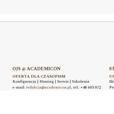
OJS @ ACADEMICON
S
OFERTA DLA CZASOPISM
U
Konfiguracja | Hosting | Serwis | Szkolenia
Sk
e-mail:
redakcja@academicon.pl
, tel.: +48 603 072
Pr
530
e-