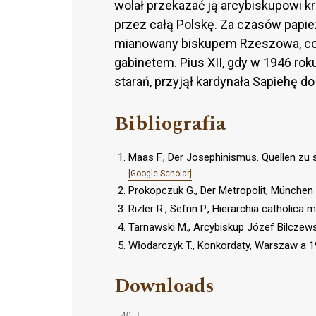
wolał przekazać ją arcybiskupowi
przez całą Polskę. Za czasów papie
mianowany biskupem Rzeszowa, co 
gabinetem. Pius XII, gdy w 1946 roku
starań, przyjął kardynała Sapiehę d
Bibliografia
Maas F., Der Josephinismus. Quellen zu 
[Google Scholar]
Prokopczuk G., Der Metropolit, München
Rizler R., Sefrin P., Hierarchia catholica 
Tarnawski M., Arcybiskup Józef Bilczewsk
Włodarczyk T., Konkordaty, Warszaw a 
Downloads