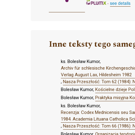
-
see details
Inne teksty tego same
ks. Bolesław Kumor,
Archiv für schlesische Kirchengeschic
Verlag August Lax, Hildesheim 1982
,
Nasza Przeszłość: Tom 62 (1984): 
Bolesław Kumor,
Kościelne dzieje Po
Bolesław Kumor,
Praktyka misyjna Ko
ks. Bolesław Kumor,
Recenzja: Codex Mednicensis seu Samog
1984. Academia Lituana Catholica Scie
,
Nasza Przeszłość: Tom 66 (1986): 
Bolesław Kumor,
Organizacja terytor