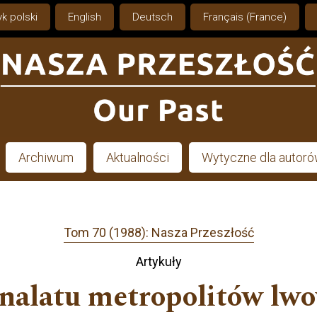
k polski
English
Deutsch
Français (France)
Archiwum
Aktualności
Wytyczne dla autor
Tom 70 (1988): Nasza Przeszłość
Artykuły
nalatu metropolitów lwo